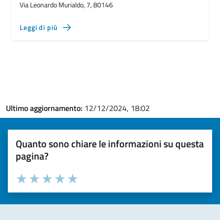
Via Leonardo Murialdo, 7, 80146
Leggi di più
Ultimo aggiornamento:
12/12/2024, 18:02
Quanto sono chiare le informazioni su questa
pagina?
Valuta la chiarezza delle informazioni (da 1 a 5 stelle)
Seleziona il numero di stelle per valutare la chiarezza delle i
Valuta 1 stelle su 5
Valuta 2 stelle su 5
Valuta 3 stelle su 5
Valuta 4 stelle su 5
Valuta 5 stelle su 5