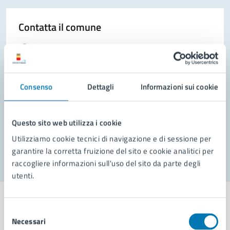
Contatta il comune
Leggi le domande frequenti
Richiedi assistenza
Consenso
Dettagli
Informazioni sui cookie
Prenota appuntamento
Problemi in città
Questo sito web utilizza i cookie
Segnala disservizio
Utilizziamo cookie tecnici di navigazione e di sessione per
garantire la corretta fruizione del sito e cookie analitici per
raccogliere informazioni sull'uso del sito da parte degli
utenti.
Selezione
Necessari
del