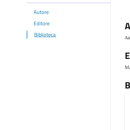
Autore
A
Editore
Biblioteca
Aa
E
M
B