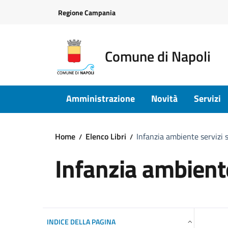
Vai ai contenuti
Vai al footer
Regione Campania
Comune di Napoli
Amministrazione
Novità
Servizi
Home
Elenco Libri
Infanzia ambiente servizi s
Infanzia ambiente
INDICE DELLA PAGINA