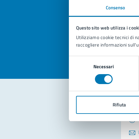
Consenso
Quan
pagi
Questo sito web utilizza i cook
Utilizziamo cookie tecnici di n
Valuta la
Selezi
raccogliere informazioni sull'u
Valuta 
Val
Selezione
Necessari
del
consenso
Con
Rifiuta