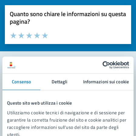
Quanto sono chiare le informazioni su questa
pagina?
Valuta la chiarezza delle informazioni (da 1 a 5 stelle)
Seleziona il numero di stelle per valutare la chiarezza delle i
Valuta 1 stelle su 5
Valuta 2 stelle su 5
Valuta 3 stelle su 5
Valuta 4 stelle su 5
Valuta 5 stelle su 5
Contatta il comune
Consenso
Dettagli
Informazioni sui cookie
Leggi le domande frequenti
Richiedi assistenza
Questo sito web utilizza i cookie
Utilizziamo cookie tecnici di navigazione e di sessione per
Prenota appuntamento
garantire la corretta fruizione del sito e cookie analitici per
raccogliere informazioni sull'uso del sito da parte degli
Problemi in città
utenti.