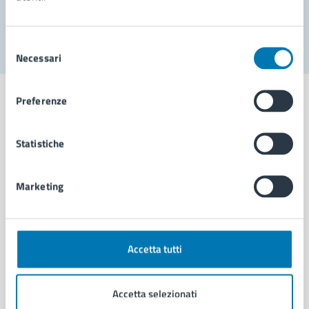
Segnala disservizio
Selezione
Necessari
del
consenso
Preferenze
Statistiche
Comune di Napoli
Marketing
AMMINISTRAZIONE
Aree amministrative
Organi di governo
Municipalità
Accetta tutti
Uffici
Enti e fondazioni
Accetta selezionati
Politici