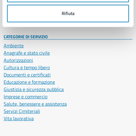
Personale amministrativo
Documenti e dati
Rifiuta
Intranet, posta aziendale e protocollo
CATEGORIE DI SERVIZIO
Ambiente
Anagrafe e stato civile
Autorizzazioni
Cultura e tempo libero
Documenti e certificati
Educazione e formazione
Giustizia e sicurezza pubblica
Imprese e commercio
Salute, benessere e assistenza
Servizi Cimiteriali
Vita lavorativa