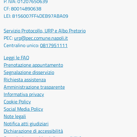
P. IVA: 01207650639
CF: 80014890638
LEI: 8156007FF4DEB97ABA09
Servizio Protocollo, URP e Albo Pretorio
PEC:
urp@pec.comune.napoli.it
Centralino unico:
0817951111
Leggi le FAQ
Prenotazione appuntamento
Segnalazione disservizio
Richiesta assistenza
Amministrazione trasparente
Informativa privacy
Cookie Policy
Social Media Policy
Note legali
Notifica atti giudiziari
Dichiarazione di accessibilità