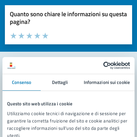
Quanto sono chiare le informazioni su questa
pagina?
Valuta la chiarezza delle informazioni (da 1 a 5 stelle)
Seleziona il numero di stelle per valutare la chiarezza delle i
Valuta 1 stelle su 5
Valuta 2 stelle su 5
Valuta 3 stelle su 5
Valuta 4 stelle su 5
Valuta 5 stelle su 5
Contatta il comune
Consenso
Dettagli
Informazioni sui cookie
Leggi le domande frequenti
Richiedi assistenza
Questo sito web utilizza i cookie
Utilizziamo cookie tecnici di navigazione e di sessione per
Prenota appuntamento
garantire la corretta fruizione del sito e cookie analitici per
raccogliere informazioni sull'uso del sito da parte degli
Problemi in città
utenti.