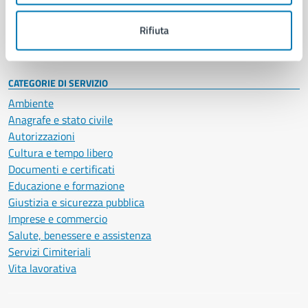
Personale amministrativo
Documenti e dati
Rifiuta
Intranet, posta aziendale e protocollo
CATEGORIE DI SERVIZIO
Ambiente
Anagrafe e stato civile
Autorizzazioni
Cultura e tempo libero
Documenti e certificati
Educazione e formazione
Giustizia e sicurezza pubblica
Imprese e commercio
Salute, benessere e assistenza
Servizi Cimiteriali
Vita lavorativa