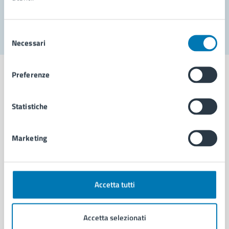
Segnala disservizio
Selezione
Necessari
del
consenso
Preferenze
Statistiche
Comune di Napoli
Marketing
AMMINISTRAZIONE
Aree amministrative
Organi di governo
Municipalità
Accetta tutti
Uffici
Enti e fondazioni
Accetta selezionati
Politici