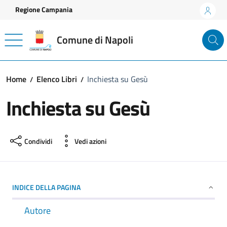
Vai ai contenuti
Vai al footer
Regione Campania
Comune di Napoli
Home
Elenco Libri
Inchiesta su Gesù
Inchiesta su Gesù
Condividi
Vedi azioni
INDICE DELLA PAGINA
Autore