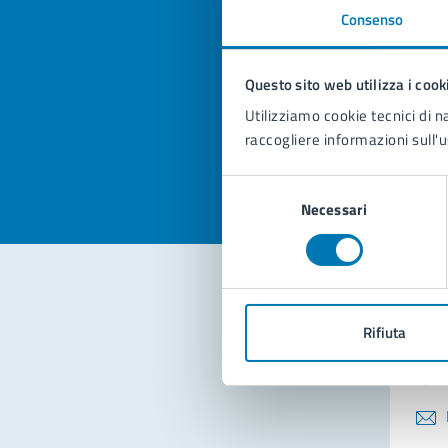
Consenso
Quan
pagi
Questo sito web utilizza i cook
Utilizziamo cookie tecnici di n
Valuta la
Selezi
raccogliere informazioni sull'u
Valuta 
Val
Selezione
Necessari
del
consenso
Con
Rifiuta