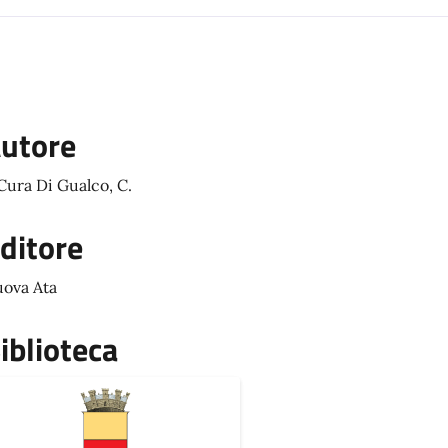
utore
Cura Di Gualco, C.
ditore
ova Ata
iblioteca