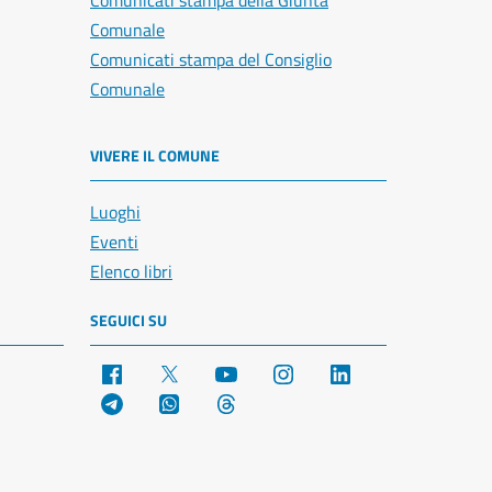
Comunicati stampa della Giunta
Comunale
Comunicati stampa del Consiglio
Comunale
VIVERE IL COMUNE
Luoghi
Eventi
Elenco libri
SEGUICI SU
Facebook
X
YouTube
Instagram
LinkedIn
Telegram
WhatsApp
Threads