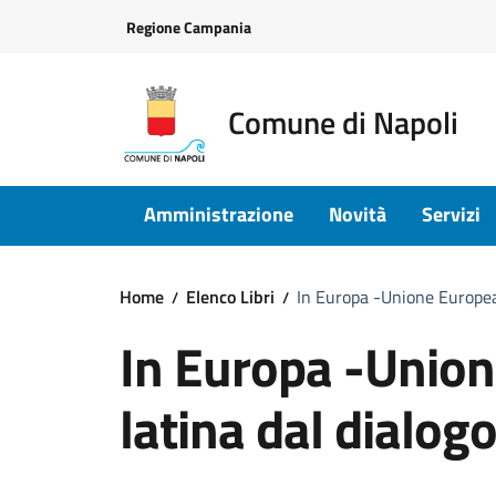
Vai ai contenuti
Vai al footer
Regione Campania
Comune di Napoli
Amministrazione
Novità
Servizi
Home
Elenco Libri
In Europa -Unione Europea 
In Europa -Unio
latina dal dialogo