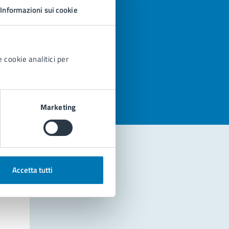
Informazioni sui cookie
 cookie analitici per
azioni
Marketing
Accetta tutti