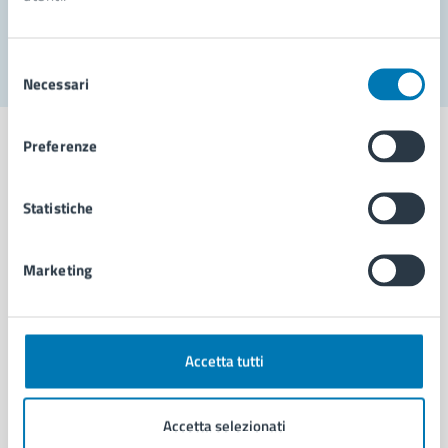
Segnala disservizio
Selezione
Necessari
del
consenso
Preferenze
Statistiche
Comune di Napoli
Marketing
AMMINISTRAZIONE
Aree amministrative
Organi di governo
Municipalità
Accetta tutti
Uffici
Enti e fondazioni
Accetta selezionati
Politici