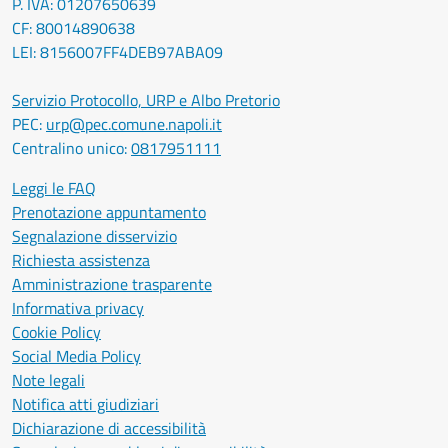
P. IVA: 01207650639
CF: 80014890638
LEI: 8156007FF4DEB97ABA09
Servizio Protocollo, URP e Albo Pretorio
PEC:
urp@pec.comune.napoli.it
Centralino unico:
0817951111
Leggi le FAQ
Prenotazione appuntamento
Segnalazione disservizio
Richiesta assistenza
Amministrazione trasparente
Informativa privacy
Cookie Policy
Social Media Policy
Note legali
Notifica atti giudiziari
Dichiarazione di accessibilità