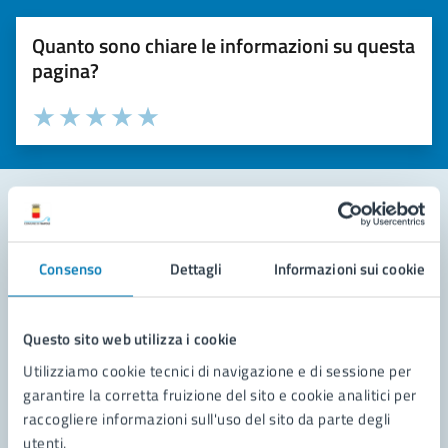
Quanto sono chiare le informazioni su questa
pagina?
Valuta la chiarezza delle informazioni (da 1 a 5 stelle)
Seleziona il numero di stelle per valutare la chiarezza delle i
Valuta 1 stelle su 5
Valuta 2 stelle su 5
Valuta 3 stelle su 5
Valuta 4 stelle su 5
Valuta 5 stelle su 5
Contatta il comune
Consenso
Dettagli
Informazioni sui cookie
Leggi le domande frequenti
Richiedi assistenza
Questo sito web utilizza i cookie
Utilizziamo cookie tecnici di navigazione e di sessione per
Prenota appuntamento
garantire la corretta fruizione del sito e cookie analitici per
raccogliere informazioni sull'uso del sito da parte degli
Problemi in città
utenti.