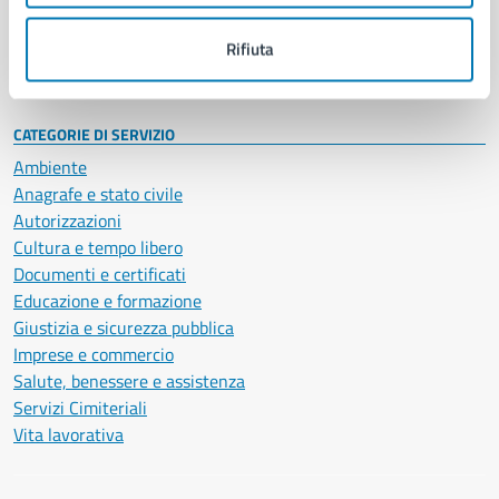
Personale amministrativo
Documenti e dati
Rifiuta
Intranet, posta aziendale e protocollo
CATEGORIE DI SERVIZIO
Ambiente
Anagrafe e stato civile
Autorizzazioni
Cultura e tempo libero
Documenti e certificati
Educazione e formazione
Giustizia e sicurezza pubblica
Imprese e commercio
Salute, benessere e assistenza
Servizi Cimiteriali
Vita lavorativa