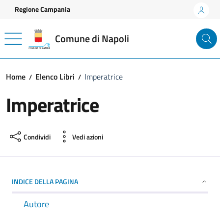
Vai ai contenuti
Vai al footer
Regione Campania
Comune di Napoli
Home
Elenco Libri
Imperatrice
Imperatrice
Condividi
Vedi azioni
INDICE DELLA PAGINA
Autore