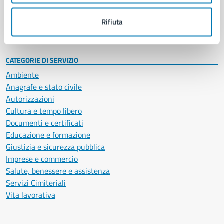
Personale amministrativo
Documenti e dati
Rifiuta
Intranet, posta aziendale e protocollo
CATEGORIE DI SERVIZIO
Ambiente
Anagrafe e stato civile
Autorizzazioni
Cultura e tempo libero
Documenti e certificati
Educazione e formazione
Giustizia e sicurezza pubblica
Imprese e commercio
Salute, benessere e assistenza
Servizi Cimiteriali
Vita lavorativa