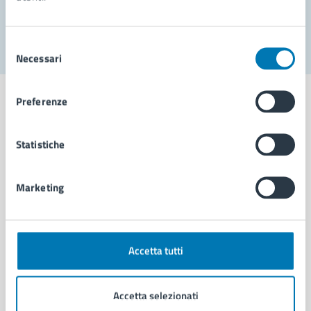
Segnala disservizio
Selezione
Necessari
del
consenso
Preferenze
Statistiche
Comune di Napoli
Marketing
AMMINISTRAZIONE
Aree amministrative
Organi di governo
Municipalità
Accetta tutti
Uffici
Enti e fondazioni
Accetta selezionati
Politici