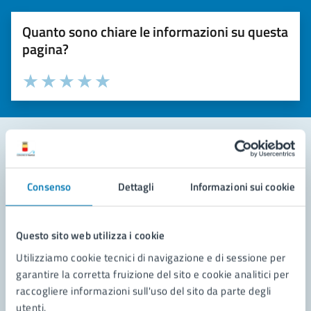
Quanto sono chiare le informazioni su questa
pagina?
Valuta la chiarezza delle informazioni (da 1 a 5 stelle)
Seleziona il numero di stelle per valutare la chiarezza delle i
Valuta 1 stelle su 5
Valuta 2 stelle su 5
Valuta 3 stelle su 5
Valuta 4 stelle su 5
Valuta 5 stelle su 5
Contatta il comune
Consenso
Dettagli
Informazioni sui cookie
Leggi le domande frequenti
Richiedi assistenza
Questo sito web utilizza i cookie
Utilizziamo cookie tecnici di navigazione e di sessione per
Prenota appuntamento
garantire la corretta fruizione del sito e cookie analitici per
raccogliere informazioni sull'uso del sito da parte degli
Problemi in città
utenti.