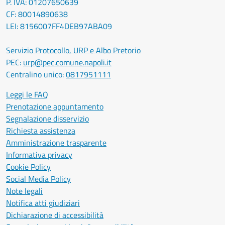
P. IVA: 01207650639
CF: 80014890638
LEI: 8156007FF4DEB97ABA09
Servizio Protocollo, URP e Albo Pretorio
PEC:
urp@pec.comune.napoli.it
Centralino unico:
0817951111
Leggi le FAQ
Prenotazione appuntamento
Segnalazione disservizio
Richiesta assistenza
Amministrazione trasparente
Informativa privacy
Cookie Policy
Social Media Policy
Note legali
Notifica atti giudiziari
Dichiarazione di accessibilità