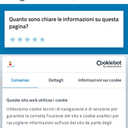
Quanto sono chiare le informazioni su questa
pagina?
Valuta la chiarezza delle informazioni (da 1 a 5 stelle)
Seleziona il numero di stelle per valutare la chiarezza delle i
Valuta 1 stelle su 5
Valuta 2 stelle su 5
Valuta 3 stelle su 5
Valuta 4 stelle su 5
Valuta 5 stelle su 5
Contatta il comune
Consenso
Dettagli
Informazioni sui cookie
Leggi le domande frequenti
Questo sito web utilizza i cookie
Richiedi assistenza
Utilizziamo cookie tecnici di navigazione e di sessione per
Prenota appuntamento
garantire la corretta fruizione del sito e cookie analitici per
raccogliere informazioni sull'uso del sito da parte degli