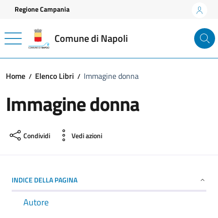
Vai ai contenuti
Vai al footer
Regione Campania
Comune di Napoli
Home
Elenco Libri
Immagine donna
Immagine donna
Condividi
Vedi azioni
INDICE DELLA PAGINA
Autore