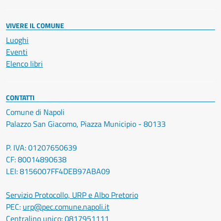
VIVERE IL COMUNE
Luoghi
Eventi
Elenco libri
CONTATTI
Comune di Napoli
Palazzo San Giacomo, Piazza Municipio - 80133
P. IVA: 01207650639
CF: 80014890638
LEI: 8156007FF4DEB97ABA09
Servizio Protocollo, URP e Albo Pretorio
PEC:
urp@pec.comune.napoli.it
Centralino unico:
0817951111