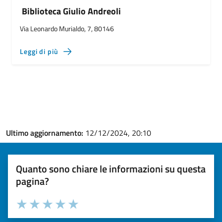
Biblioteca Giulio Andreoli
Via Leonardo Murialdo, 7, 80146
Leggi di più
Ultimo aggiornamento:
12/12/2024, 20:10
Quanto sono chiare le informazioni su questa
pagina?
Valuta la chiarezza delle informazioni (da 1 a 5 stelle)
Seleziona il numero di stelle per valutare la chiarezza delle i
Valuta 1 stelle su 5
Valuta 2 stelle su 5
Valuta 3 stelle su 5
Valuta 4 stelle su 5
Valuta 5 stelle su 5