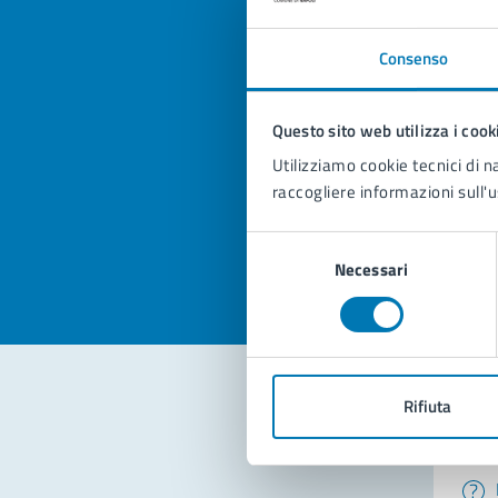
Consenso
Quan
Questo sito web utilizza i cook
pagi
Utilizziamo cookie tecnici di n
raccogliere informazioni sull'u
Valuta la
Selezi
Valuta 
Val
Selezione
Necessari
del
consenso
Rifiuta
Con