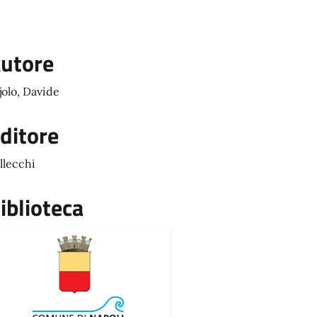
utore
jolo, Davide
ditore
llecchi
iblioteca