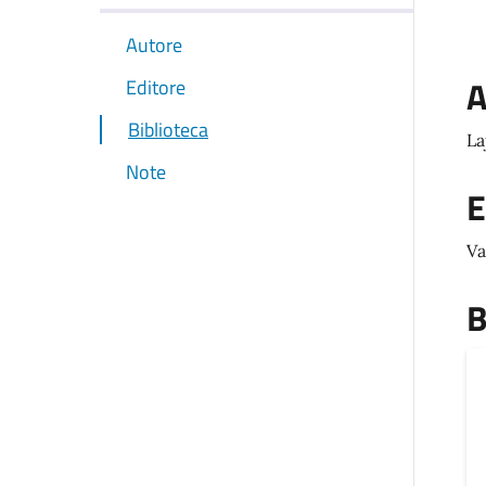
Autore
A
Editore
Biblioteca
La
Note
E
Va
B