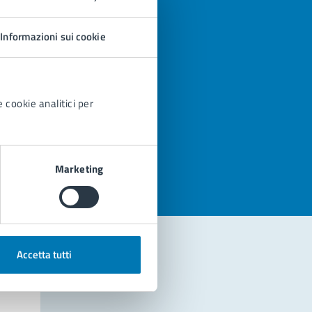
Informazioni sui cookie
 cookie analitici per
azioni
Marketing
Accetta tutti