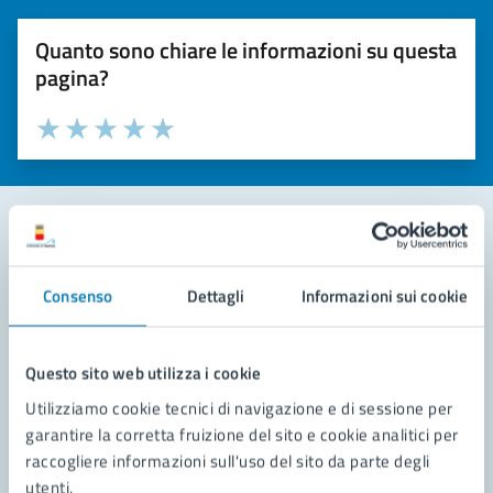
Quanto sono chiare le informazioni su questa
pagina?
Valuta la chiarezza delle informazioni (da 1 a 5 stelle)
Seleziona il numero di stelle per valutare la chiarezza delle i
Valuta 1 stelle su 5
Valuta 2 stelle su 5
Valuta 3 stelle su 5
Valuta 4 stelle su 5
Valuta 5 stelle su 5
Contatta il comune
Consenso
Dettagli
Informazioni sui cookie
Leggi le domande frequenti
Richiedi assistenza
Questo sito web utilizza i cookie
Utilizziamo cookie tecnici di navigazione e di sessione per
Prenota appuntamento
garantire la corretta fruizione del sito e cookie analitici per
raccogliere informazioni sull'uso del sito da parte degli
Problemi in città
utenti.