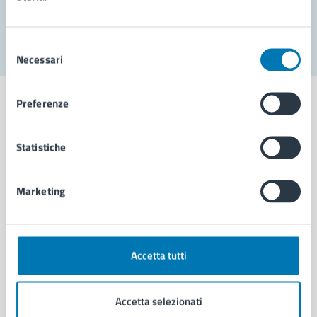
Segnala disservizio
Selezione
Necessari
del
consenso
Preferenze
Statistiche
Comune di Napoli
Marketing
AMMINISTRAZIONE
Aree amministrative
Organi di governo
Municipalità
Accetta tutti
Uffici
Enti e fondazioni
Accetta selezionati
Politici