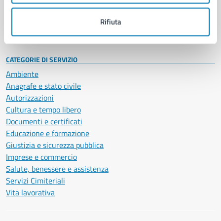
Personale amministrativo
Documenti e dati
Rifiuta
Intranet, posta aziendale e protocollo
CATEGORIE DI SERVIZIO
Ambiente
Anagrafe e stato civile
Autorizzazioni
Cultura e tempo libero
Documenti e certificati
Educazione e formazione
Giustizia e sicurezza pubblica
Imprese e commercio
Salute, benessere e assistenza
Servizi Cimiteriali
Vita lavorativa