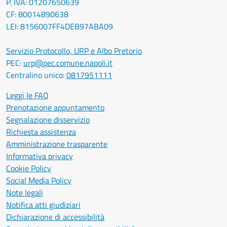
P. IVA: 01207650639
CF: 80014890638
LEI: 8156007FF4DEB97ABA09
Servizio Protocollo, URP e Albo Pretorio
PEC:
urp@pec.comune.napoli.it
Centralino unico:
0817951111
Leggi le FAQ
Prenotazione appuntamento
Segnalazione disservizio
Richiesta assistenza
Amministrazione trasparente
Informativa privacy
Cookie Policy
Social Media Policy
Note legali
Notifica atti giudiziari
Dichiarazione di accessibilità