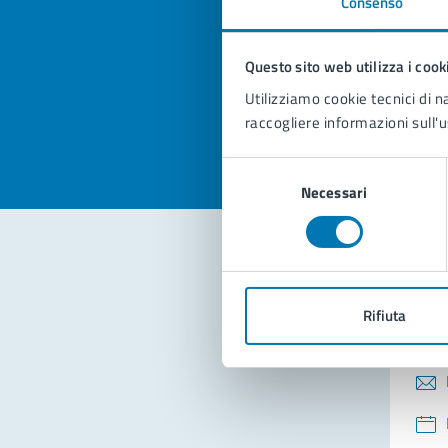
Consenso
Quan
pagi
Questo sito web utilizza i cook
Valuta la
Selezi
Utilizziamo cookie tecnici di n
Valuta 
Val
raccogliere informazioni sull'u
Selezione
Necessari
del
consenso
Con
Rifiuta