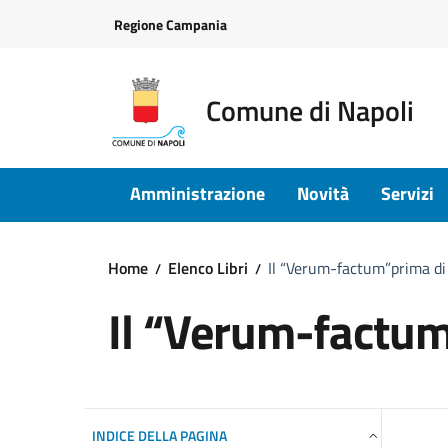
Vai ai contenuti
Vai al footer
Regione Campania
Comune di Napoli
Amministrazione
Novità
Servizi
Home
Elenco Libri
Il “Verum-factum”prima di
Il “Verum-factum
INDICE DELLA PAGINA