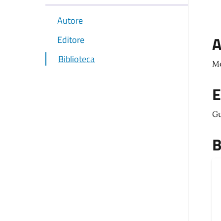
Autore
A
Editore
Biblioteca
Mo
E
Gu
B