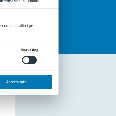
Informazioni sui cookie
azioni
 cookie analitici per
Marketing
Accetta tutti