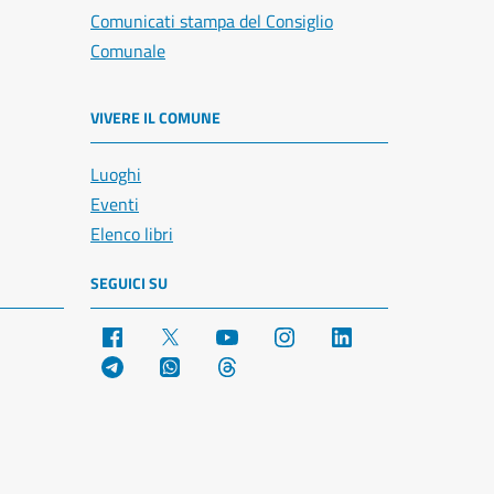
Comunicati stampa del Consiglio
Comunale
VIVERE IL COMUNE
Luoghi
Eventi
Elenco libri
SEGUICI SU
Facebook
X
YouTube
Instagram
LinkedIn
Telegram
WhatsApp
Threads