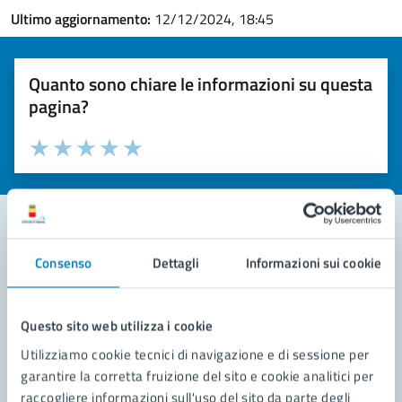
Ultimo aggiornamento:
12/12/2024, 18:45
Quanto sono chiare le informazioni su questa
pagina?
Valuta la chiarezza delle informazioni (da 1 a 5 stelle)
Seleziona il numero di stelle per valutare la chiarezza delle i
Valuta 1 stelle su 5
Valuta 2 stelle su 5
Valuta 3 stelle su 5
Valuta 4 stelle su 5
Valuta 5 stelle su 5
Consenso
Dettagli
Informazioni sui cookie
Contatta il comune
Leggi le domande frequenti
Questo sito web utilizza i cookie
Richiedi assistenza
Utilizziamo cookie tecnici di navigazione e di sessione per
garantire la corretta fruizione del sito e cookie analitici per
Prenota appuntamento
raccogliere informazioni sull'uso del sito da parte degli