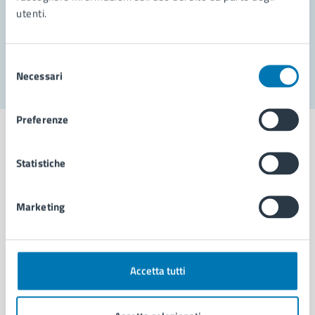
utenti.
Problemi in città
Segnala disservizio
Selezione
Necessari
del
consenso
Preferenze
Statistiche
Comune di Napoli
Marketing
AMMINISTRAZIONE
Aree amministrative
Organi di governo
Accetta tutti
Municipalità
Uffici