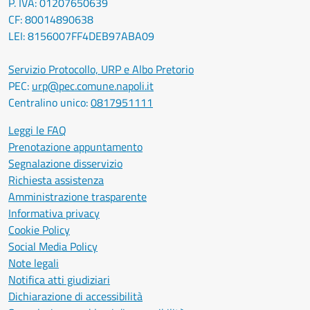
P. IVA: 01207650639
CF: 80014890638
LEI: 8156007FF4DEB97ABA09
Servizio Protocollo, URP e Albo Pretorio
PEC:
urp@pec.comune.napoli.it
Centralino unico:
0817951111
Leggi le FAQ
Prenotazione appuntamento
Segnalazione disservizio
Richiesta assistenza
Amministrazione trasparente
Informativa privacy
Cookie Policy
Social Media Policy
Note legali
Notifica atti giudiziari
Dichiarazione di accessibilità