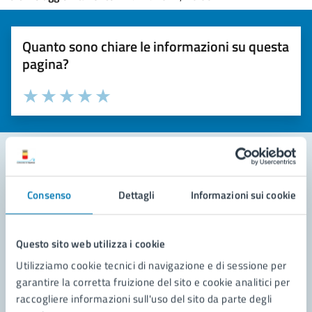
Quanto sono chiare le informazioni su questa
pagina?
Valuta la chiarezza delle informazioni (da 1 a 5 stelle)
Seleziona il numero di stelle per valutare la chiarezza delle i
Valuta 1 stelle su 5
Valuta 2 stelle su 5
Valuta 3 stelle su 5
Valuta 4 stelle su 5
Valuta 5 stelle su 5
Contatta il comune
Consenso
Dettagli
Informazioni sui cookie
Leggi le domande frequenti
Questo sito web utilizza i cookie
Richiedi assistenza
Utilizziamo cookie tecnici di navigazione e di sessione per
Prenota appuntamento
garantire la corretta fruizione del sito e cookie analitici per
raccogliere informazioni sull'uso del sito da parte degli