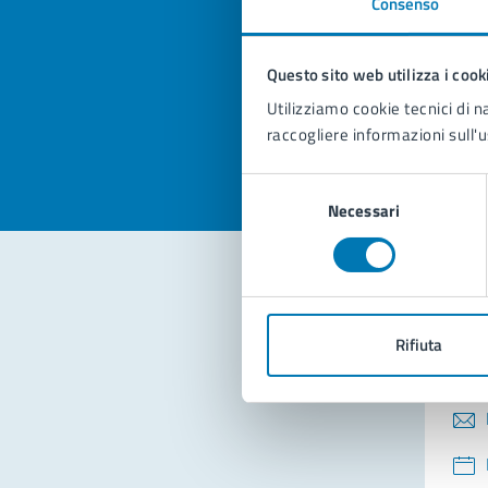
Consenso
Quan
pagi
Questo sito web utilizza i cook
Valuta la
Selezi
Utilizziamo cookie tecnici di n
Valuta 
Val
raccogliere informazioni sull'u
Selezione
Necessari
del
consenso
Con
Rifiuta