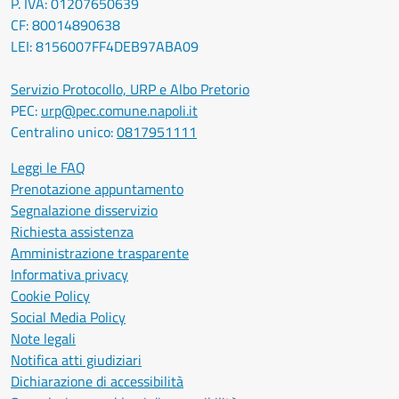
P. IVA: 01207650639
CF: 80014890638
LEI: 8156007FF4DEB97ABA09
Servizio Protocollo, URP e Albo Pretorio
PEC:
urp@pec.comune.napoli.it
Centralino unico:
0817951111
Leggi le FAQ
Prenotazione appuntamento
Segnalazione disservizio
Richiesta assistenza
Amministrazione trasparente
Informativa privacy
Cookie Policy
Social Media Policy
Note legali
Notifica atti giudiziari
Dichiarazione di accessibilità