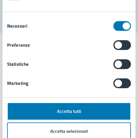
Segnala disservizio
Selezione
Necessari
del
consenso
Preferenze
Statistiche
Comune di Napoli
Marketing
AMMINISTRAZIONE
Aree amministrative
Organi di governo
Municipalità
Accetta tutti
Uffici
Enti e fondazioni
Accetta selezionati
Politici