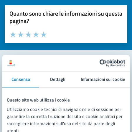
Quanto sono chiare le informazioni su questa
pagina?
Valuta la chiarezza delle informazioni (da 1 a 5 stelle)
Seleziona il numero di stelle per valutare la chiarezza delle i
Valuta 1 stelle su 5
Valuta 2 stelle su 5
Valuta 3 stelle su 5
Valuta 4 stelle su 5
Valuta 5 stelle su 5
Contatta il comune
Consenso
Dettagli
Informazioni sui cookie
Leggi le domande frequenti
Richiedi assistenza
Questo sito web utilizza i cookie
Utilizziamo cookie tecnici di navigazione e di sessione per
Prenota appuntamento
garantire la corretta fruizione del sito e cookie analitici per
raccogliere informazioni sull'uso del sito da parte degli
Problemi in città
utenti.