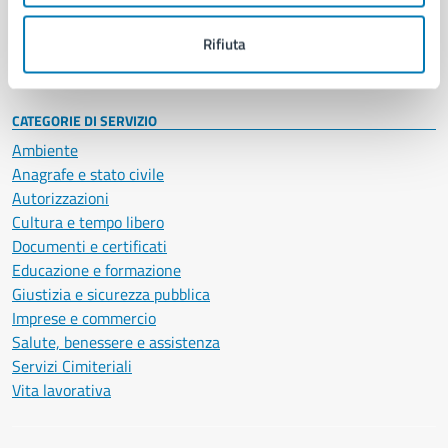
Personale amministrativo
Documenti e dati
Rifiuta
Intranet, posta aziendale e protocollo
CATEGORIE DI SERVIZIO
Ambiente
Anagrafe e stato civile
Autorizzazioni
Cultura e tempo libero
Documenti e certificati
Educazione e formazione
Giustizia e sicurezza pubblica
Imprese e commercio
Salute, benessere e assistenza
Servizi Cimiteriali
Vita lavorativa