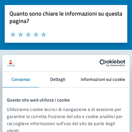
Quanto sono chiare le informazioni su questa
pagina?
Valuta la chiarezza delle informazioni (da 1 a 5 stelle)
Seleziona il numero di stelle per valutare la chiarezza delle i
Valuta 1 stelle su 5
Valuta 2 stelle su 5
Valuta 3 stelle su 5
Valuta 4 stelle su 5
Valuta 5 stelle su 5
Contatta il comune
Consenso
Dettagli
Informazioni sui cookie
Leggi le domande frequenti
Richiedi assistenza
Questo sito web utilizza i cookie
Utilizziamo cookie tecnici di navigazione e di sessione per
Prenota appuntamento
garantire la corretta fruizione del sito e cookie analitici per
raccogliere informazioni sull'uso del sito da parte degli
Problemi in città
utenti.