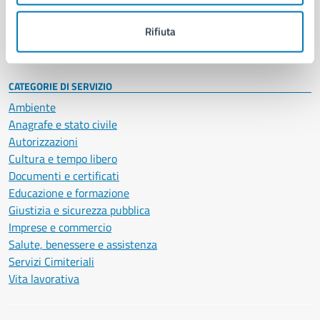
Personale amministrativo
Documenti e dati
Rifiuta
Intranet, posta aziendale e protocollo
CATEGORIE DI SERVIZIO
Ambiente
Anagrafe e stato civile
Autorizzazioni
Cultura e tempo libero
Documenti e certificati
Educazione e formazione
Giustizia e sicurezza pubblica
Imprese e commercio
Salute, benessere e assistenza
Servizi Cimiteriali
Vita lavorativa