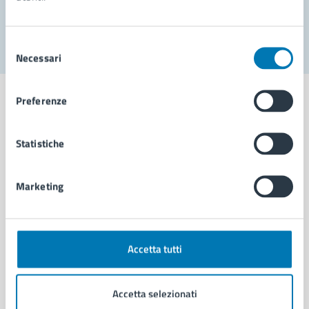
Segnala disservizio
Selezione
Necessari
del
consenso
Preferenze
Statistiche
Comune di Napoli
Marketing
AMMINISTRAZIONE
Aree amministrative
Organi di governo
Municipalità
Accetta tutti
Uffici
Enti e fondazioni
Accetta selezionati
Politici