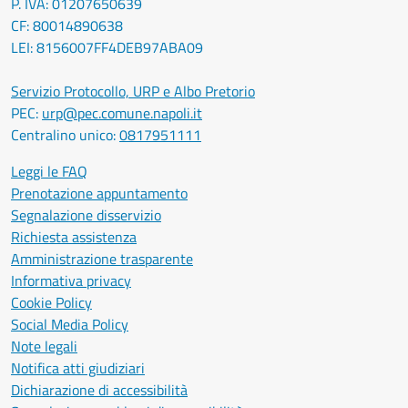
P. IVA: 01207650639
CF: 80014890638
LEI: 8156007FF4DEB97ABA09
Servizio Protocollo, URP e Albo Pretorio
PEC:
urp@pec.comune.napoli.it
Centralino unico:
0817951111
Leggi le FAQ
Prenotazione appuntamento
Segnalazione disservizio
Richiesta assistenza
Amministrazione trasparente
Informativa privacy
Cookie Policy
Social Media Policy
Note legali
Notifica atti giudiziari
Dichiarazione di accessibilità