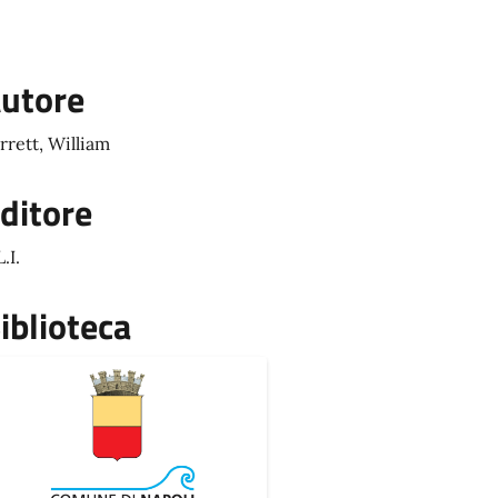
utore
rrett, William
ditore
.I.
iblioteca