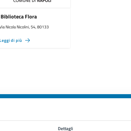
Biblioteca Flora
Via Nicola Nicolini, 54, 80133
Leggi di più
to sono chiare le informazioni su questa
Dettagli