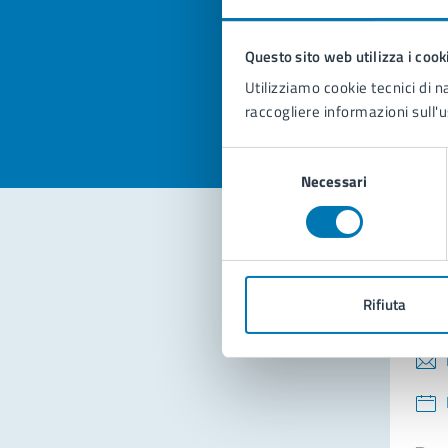
pagi
Questo sito web utilizza i cook
Valuta la
Selezi
Utilizziamo cookie tecnici di n
Valuta 
Val
raccogliere informazioni sull'u
Selezione
Necessari
del
consenso
Con
Rifiuta