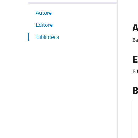
Autore
A
Editore
Biblioteca
Ba
E
E.L
B