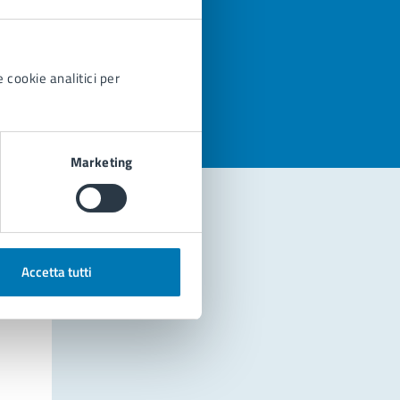
azioni
 cookie analitici per
Marketing
Accetta tutti