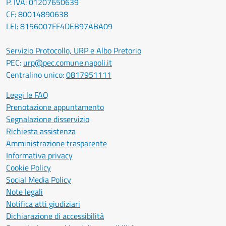
P. IVA: 01207650639
CF: 80014890638
LEI: 8156007FF4DEB97ABA09
Servizio Protocollo, URP e Albo Pretorio
PEC:
urp@pec.comune.napoli.it
Centralino unico:
0817951111
Leggi le FAQ
Prenotazione appuntamento
Segnalazione disservizio
Richiesta assistenza
Amministrazione trasparente
Informativa privacy
Cookie Policy
Social Media Policy
Note legali
Notifica atti giudiziari
Dichiarazione di accessibilità