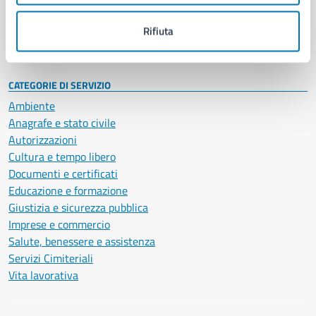
Personale amministrativo
Documenti e dati
Rifiuta
Intranet, posta aziendale e protocollo
CATEGORIE DI SERVIZIO
Ambiente
Anagrafe e stato civile
Autorizzazioni
Cultura e tempo libero
Documenti e certificati
Educazione e formazione
Giustizia e sicurezza pubblica
Imprese e commercio
Salute, benessere e assistenza
Servizi Cimiteriali
Vita lavorativa