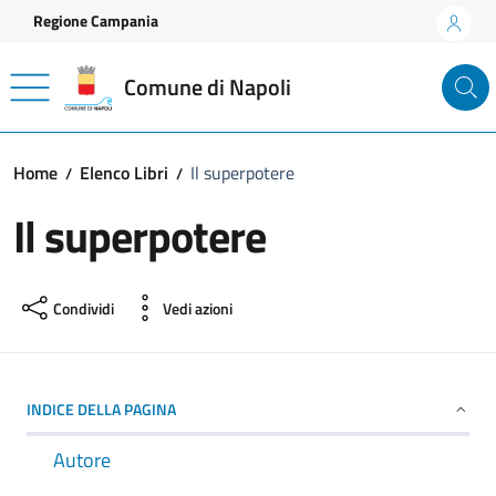
Vai ai contenuti
Vai al footer
Regione Campania
Comune di Napoli
Home
Elenco Libri
Il superpotere
Il superpotere
Condividi
Vedi azioni
INDICE DELLA PAGINA
Autore