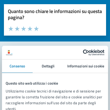
Quanto sono chiare le informazioni su questa
pagina?
Valuta la chiarezza delle informazioni (da 1 a 5 stelle)
Seleziona il numero di stelle per valutare la chiarezza delle i
Valuta 1 stelle su 5
Valuta 2 stelle su 5
Valuta 3 stelle su 5
Valuta 4 stelle su 5
Valuta 5 stelle su 5
Contatta il comune
Consenso
Dettagli
Informazioni sui cookie
Leggi le domande frequenti
Richiedi assistenza
Questo sito web utilizza i cookie
Utilizziamo cookie tecnici di navigazione e di sessione per
Prenota appuntamento
garantire la corretta fruizione del sito e cookie analitici per
raccogliere informazioni sull'uso del sito da parte degli
Problemi in città
utenti.