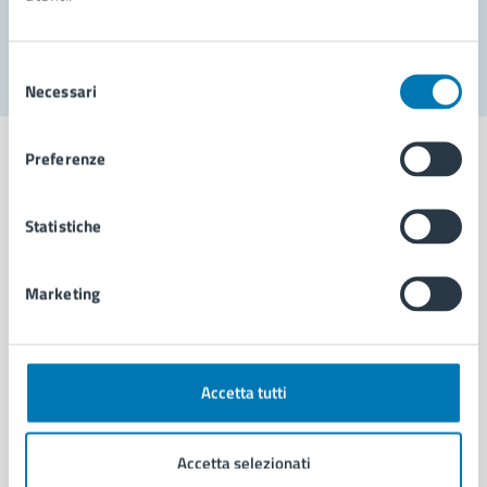
Segnala disservizio
Selezione
Necessari
del
consenso
Preferenze
Statistiche
Comune di Napoli
Marketing
AMMINISTRAZIONE
Aree amministrative
Organi di governo
Municipalità
Accetta tutti
Uffici
Enti e fondazioni
Accetta selezionati
Politici