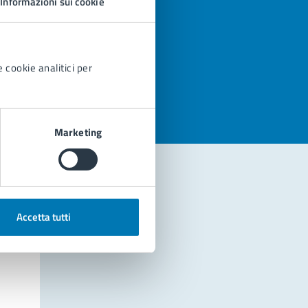
Informazioni sui cookie
azioni
 cookie analitici per
Marketing
Accetta tutti