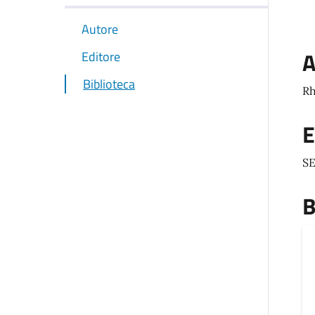
Autore
A
Editore
Biblioteca
Rh
E
SE
B