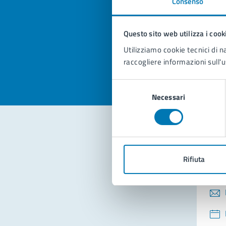
Consenso
Quan
pagi
Questo sito web utilizza i cook
Valuta la
Selezi
Utilizziamo cookie tecnici di n
Valuta 
Val
raccogliere informazioni sull'u
Selezione
Necessari
del
consenso
Con
Rifiuta