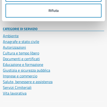
Personale amministrativo
Documenti e dati
Rifiuta
Intranet, posta aziendale e protocollo
CATEGORIE DI SERVIZIO
Ambiente
Anagrafe e stato civile
Autorizzazioni
Cultura e tempo libero
Documenti e certificati
Educazione e formazione
Giustizia e sicurezza pubblica
Imprese e commercio
Salute, benessere e assistenza
Servizi Cimiteriali
Vita lavorativa