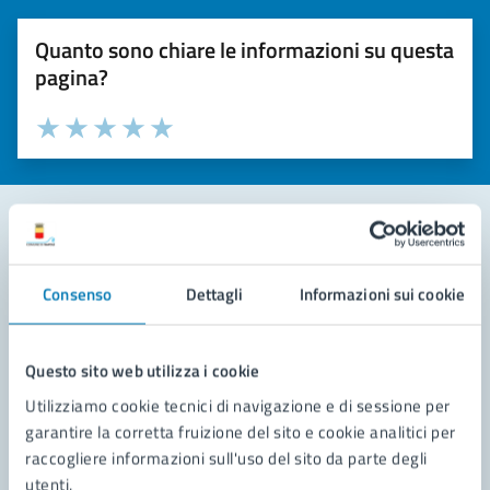
Quanto sono chiare le informazioni su questa
pagina?
Valuta la chiarezza delle informazioni (da 1 a 5 stelle)
Seleziona il numero di stelle per valutare la chiarezza delle i
Valuta 1 stelle su 5
Valuta 2 stelle su 5
Valuta 3 stelle su 5
Valuta 4 stelle su 5
Valuta 5 stelle su 5
Contatta il comune
Consenso
Dettagli
Informazioni sui cookie
Leggi le domande frequenti
Richiedi assistenza
Questo sito web utilizza i cookie
Utilizziamo cookie tecnici di navigazione e di sessione per
Prenota appuntamento
garantire la corretta fruizione del sito e cookie analitici per
raccogliere informazioni sull'uso del sito da parte degli
Problemi in città
utenti.