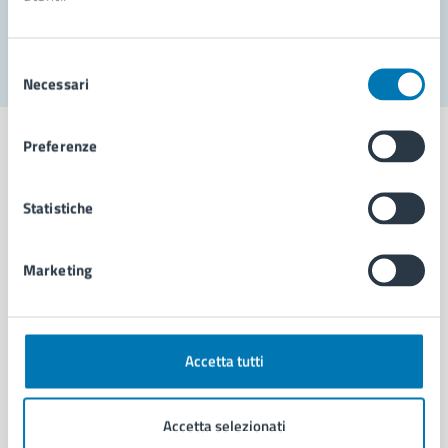
Segnala disservizio
Selezione
Necessari
del
consenso
Preferenze
Statistiche
Comune di Napoli
Marketing
AMMINISTRAZIONE
Aree amministrative
Organi di governo
Municipalità
Accetta tutti
Uffici
Enti e fondazioni
Accetta selezionati
Politici