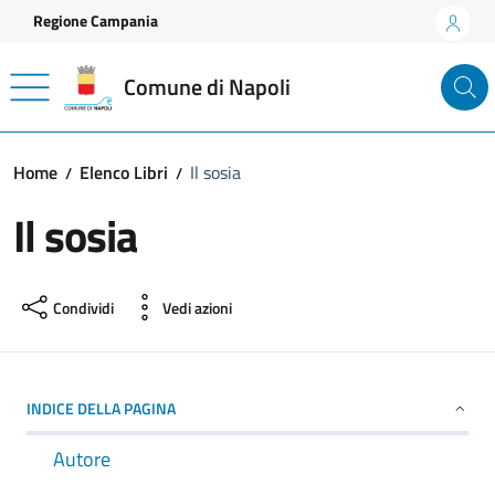
Vai ai contenuti
Vai al footer
Regione Campania
Comune di Napoli
Home
Elenco Libri
Il sosia
Il sosia
Condividi
Vedi azioni
INDICE DELLA PAGINA
Autore