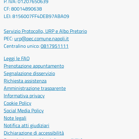
P. IVA: 01207650639
CF: 80014890638
LEI: 8156007FF4DEB97ABA09
Servizio Protocollo, URP e Albo Pretorio
PEC:
urp@pec.comune.napoli.it
Centralino unico:
0817951111
Leggi le FAQ
Prenotazione appuntamento
Segnalazione disservizio
Richiesta assistenza
Amministrazione trasparente
Informativa privacy
Cookie Policy
Social Media Policy
Note legali
Notifica atti giudiziari
Dichiarazione di accessibilità