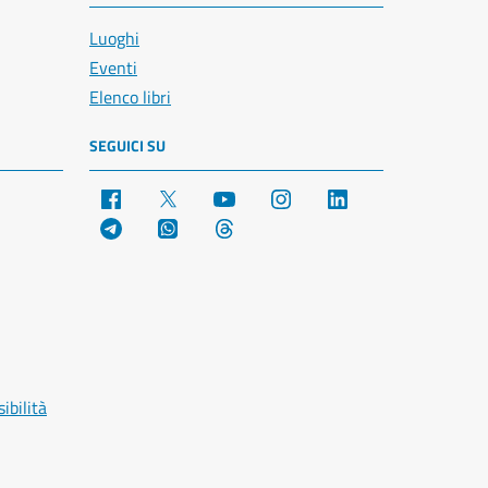
Luoghi
Eventi
Elenco libri
SEGUICI SU
Facebook
X
YouTube
Instagram
LinkedIn
Telegram
WhatsApp
Threads
ibilità