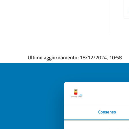
Ultimo aggiornamento:
18/12/2024, 10:58
Quan
pagi
Consenso
Valuta la
Selezi
Valuta 
Val