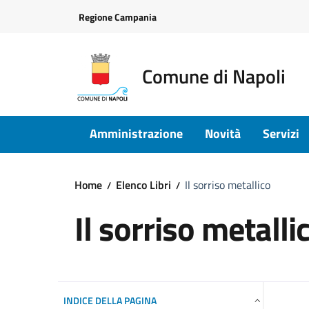
Vai ai contenuti
Vai al footer
Regione Campania
Comune di Napoli
Amministrazione
Novità
Servizi
Home
Elenco Libri
Il sorriso metallico
Il sorriso metalli
INDICE DELLA PAGINA