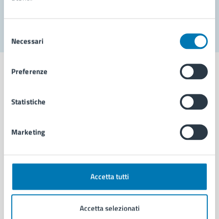
Segnala disservizio
Selezione
Necessari
del
consenso
Preferenze
Statistiche
Comune di Napoli
Marketing
AMMINISTRAZIONE
Aree amministrative
Organi di governo
Municipalità
Accetta tutti
Uffici
Enti e fondazioni
Accetta selezionati
Politici