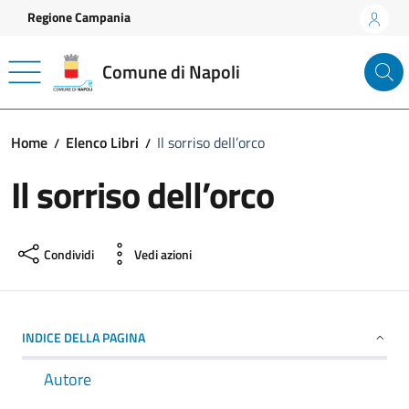
Vai ai contenuti
Vai al footer
Regione Campania
Comune di Napoli
Home
Elenco Libri
Il sorriso dell’orco
Il sorriso dell’orco
Condividi
Vedi azioni
INDICE DELLA PAGINA
Autore