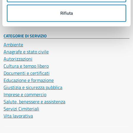
Personale amministrativo
Documenti e dati
Rifiuta
Intranet, posta aziendale e protocollo
CATEGORIE DI SERVIZIO
Ambiente
Anagrafe e stato civile
Autorizzazioni
Cultura e tempo libero
Documenti e certificati
Educazione e formazione
Giustizia e sicurezza pubblica
Imprese e commercio
Salute, benessere e assistenza
Servizi Cimiteriali
Vita lavorativa