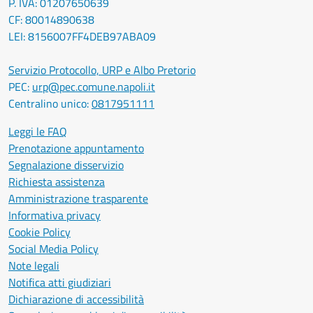
P. IVA: 01207650639
CF: 80014890638
LEI: 8156007FF4DEB97ABA09
Servizio Protocollo, URP e Albo Pretorio
PEC:
urp@pec.comune.napoli.it
Centralino unico:
0817951111
Leggi le FAQ
Prenotazione appuntamento
Segnalazione disservizio
Richiesta assistenza
Amministrazione trasparente
Informativa privacy
Cookie Policy
Social Media Policy
Note legali
Notifica atti giudiziari
Dichiarazione di accessibilità