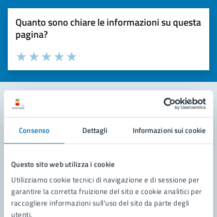
Quanto sono chiare le informazioni su questa
pagina?
Valuta la chiarezza delle informazioni (da 1 a 5 stelle)
Seleziona il numero di stelle per valutare la chiarezza delle i
Valuta 1 stelle su 5
Valuta 2 stelle su 5
Valuta 3 stelle su 5
Valuta 4 stelle su 5
Valuta 5 stelle su 5
Contatta il comune
Consenso
Dettagli
Informazioni sui cookie
Leggi le domande frequenti
Richiedi assistenza
Questo sito web utilizza i cookie
Utilizziamo cookie tecnici di navigazione e di sessione per
Prenota appuntamento
garantire la corretta fruizione del sito e cookie analitici per
raccogliere informazioni sull'uso del sito da parte degli
Problemi in città
utenti.