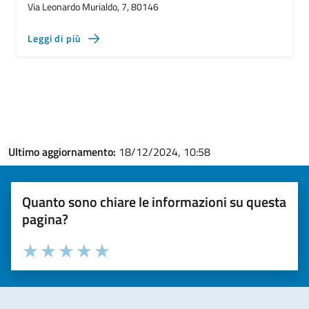
Via Leonardo Murialdo, 7, 80146
Leggi di più
Ultimo aggiornamento:
18/12/2024, 10:58
Quanto sono chiare le informazioni su questa
pagina?
Valuta la chiarezza delle informazioni (da 1 a 5 stelle)
Seleziona il numero di stelle per valutare la chiarezza delle i
Valuta 1 stelle su 5
Valuta 2 stelle su 5
Valuta 3 stelle su 5
Valuta 4 stelle su 5
Valuta 5 stelle su 5