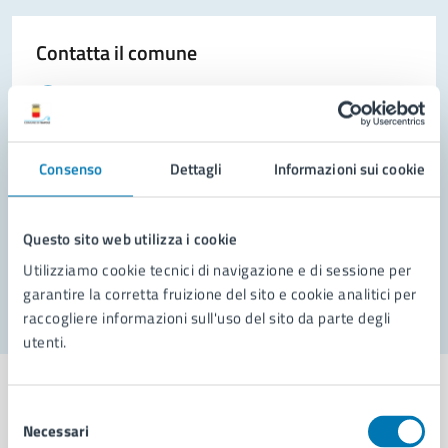
Contatta il comune
Leggi le domande frequenti
Richiedi assistenza
Consenso
Dettagli
Informazioni sui cookie
Prenota appuntamento
Problemi in città
Questo sito web utilizza i cookie
Segnala disservizio
Utilizziamo cookie tecnici di navigazione e di sessione per
garantire la corretta fruizione del sito e cookie analitici per
raccogliere informazioni sull'uso del sito da parte degli
utenti.
Selezione
Necessari
del