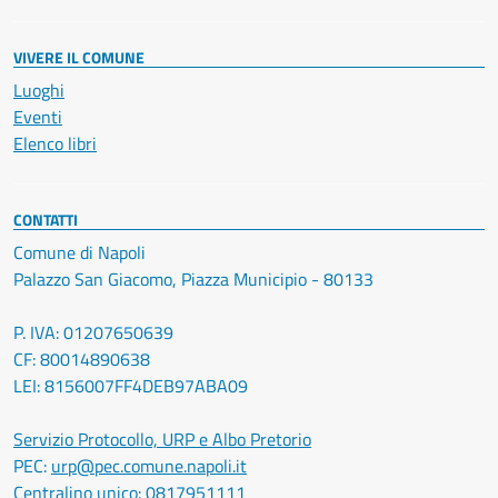
VIVERE IL COMUNE
Luoghi
Eventi
Elenco libri
CONTATTI
Comune di Napoli
Palazzo San Giacomo, Piazza Municipio - 80133
P. IVA: 01207650639
CF: 80014890638
LEI: 8156007FF4DEB97ABA09
Servizio Protocollo, URP e Albo Pretorio
PEC:
urp@pec.comune.napoli.it
Centralino unico:
0817951111