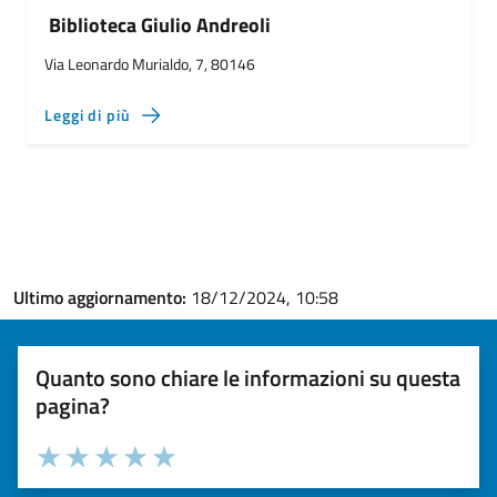
Biblioteca Giulio Andreoli
Via Leonardo Murialdo, 7, 80146
Leggi di più
Ultimo aggiornamento:
18/12/2024, 10:58
Quanto sono chiare le informazioni su questa
pagina?
Valuta la chiarezza delle informazioni (da 1 a 5 stelle)
Seleziona il numero di stelle per valutare la chiarezza delle i
Valuta 1 stelle su 5
Valuta 2 stelle su 5
Valuta 3 stelle su 5
Valuta 4 stelle su 5
Valuta 5 stelle su 5