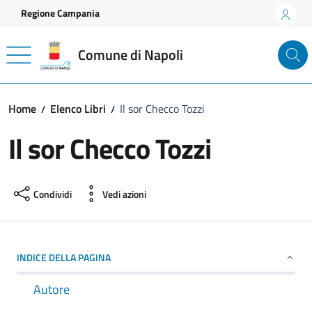
Vai ai contenuti
Vai al footer
Regione Campania
Comune di Napoli
Home
Elenco Libri
Il sor Checco Tozzi
Il sor Checco Tozzi
Condividi
Vedi azioni
INDICE DELLA PAGINA
Autore