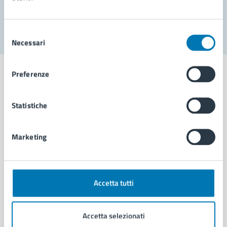
Segnala disservizio
Selezione
Necessari
del
consenso
Preferenze
Statistiche
Comune di Napoli
Marketing
AMMINISTRAZIONE
Aree amministrative
Organi di governo
Municipalità
Accetta tutti
Uffici
Enti e fondazioni
Accetta selezionati
Politici