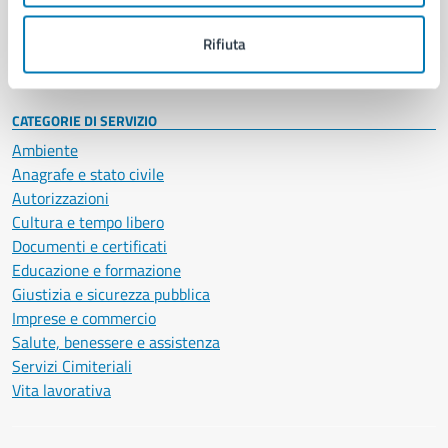
Personale amministrativo
Documenti e dati
Rifiuta
Intranet, posta aziendale e protocollo
CATEGORIE DI SERVIZIO
Ambiente
Anagrafe e stato civile
Autorizzazioni
Cultura e tempo libero
Documenti e certificati
Educazione e formazione
Giustizia e sicurezza pubblica
Imprese e commercio
Salute, benessere e assistenza
Servizi Cimiteriali
Vita lavorativa