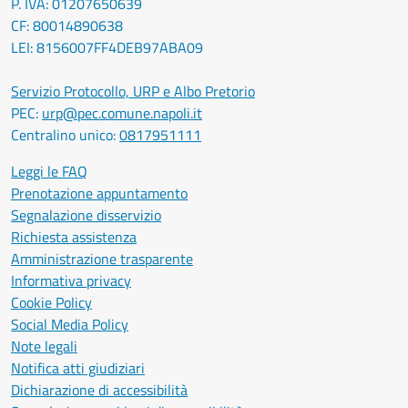
P. IVA: 01207650639
CF: 80014890638
LEI: 8156007FF4DEB97ABA09
Servizio Protocollo, URP e Albo Pretorio
PEC:
urp@pec.comune.napoli.it
Centralino unico:
0817951111
Leggi le FAQ
Prenotazione appuntamento
Segnalazione disservizio
Richiesta assistenza
Amministrazione trasparente
Informativa privacy
Cookie Policy
Social Media Policy
Note legali
Notifica atti giudiziari
Dichiarazione di accessibilità