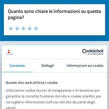
Quanto sono chiare le informazioni su questa
pagina?
Valuta la chiarezza delle informazioni (da 1 a 5 stelle)
Seleziona il numero di stelle per valutare la chiarezza delle i
Valuta 1 stelle su 5
Valuta 2 stelle su 5
Valuta 3 stelle su 5
Valuta 4 stelle su 5
Valuta 5 stelle su 5
Contatta il comune
Consenso
Dettagli
Informazioni sui cookie
Leggi le domande frequenti
Richiedi assistenza
Questo sito web utilizza i cookie
Utilizziamo cookie tecnici di navigazione e di sessione per
Prenota appuntamento
garantire la corretta fruizione del sito e cookie analitici per
raccogliere informazioni sull'uso del sito da parte degli
Problemi in città
utenti.