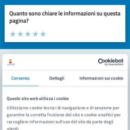
Quanto sono chiare le informazioni su questa
pagina?
Valuta la chiarezza delle informazioni (da 1 a 5 stelle)
Seleziona il numero di stelle per valutare la chiarezza delle i
Valuta 1 stelle su 5
Valuta 2 stelle su 5
Valuta 3 stelle su 5
Valuta 4 stelle su 5
Valuta 5 stelle su 5
Contatta il comune
Consenso
Dettagli
Informazioni sui cookie
Leggi le domande frequenti
Richiedi assistenza
Questo sito web utilizza i cookie
Utilizziamo cookie tecnici di navigazione e di sessione per
Prenota appuntamento
garantire la corretta fruizione del sito e cookie analitici per
raccogliere informazioni sull'uso del sito da parte degli
Problemi in città
utenti.