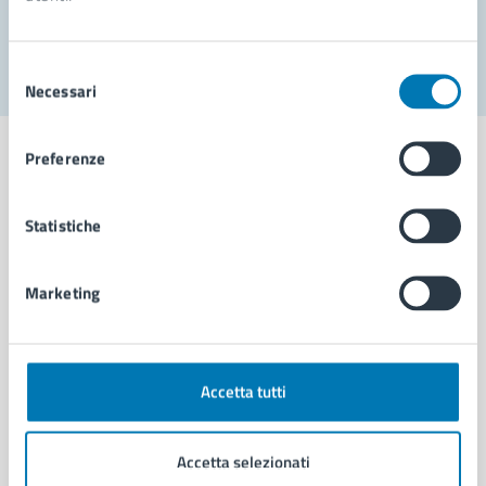
Segnala disservizio
Selezione
Necessari
del
consenso
Preferenze
Statistiche
Comune di Napoli
Marketing
AMMINISTRAZIONE
Aree amministrative
Organi di governo
Municipalità
Accetta tutti
Uffici
Enti e fondazioni
Accetta selezionati
Politici