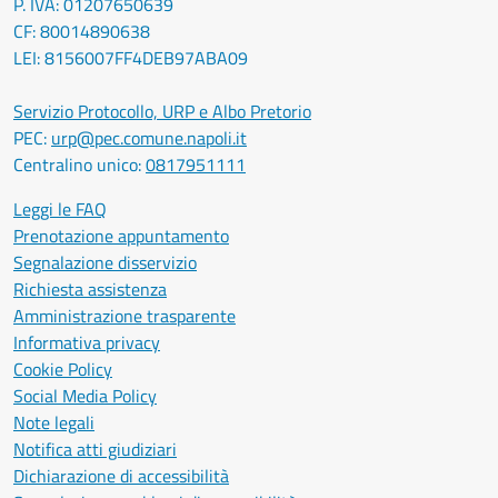
P. IVA: 01207650639
CF: 80014890638
LEI: 8156007FF4DEB97ABA09
Servizio Protocollo, URP e Albo Pretorio
PEC:
urp@pec.comune.napoli.it
Centralino unico:
0817951111
Leggi le FAQ
Prenotazione appuntamento
Segnalazione disservizio
Richiesta assistenza
Amministrazione trasparente
Informativa privacy
Cookie Policy
Social Media Policy
Note legali
Notifica atti giudiziari
Dichiarazione di accessibilità