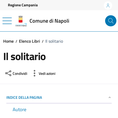
Vai ai contenuti
Vai al footer
Regione Campania
Comune di Napoli
Home
Elenco Libri
Il solitario
Il solitario
Condividi
Vedi azioni
INDICE DELLA PAGINA
Autore