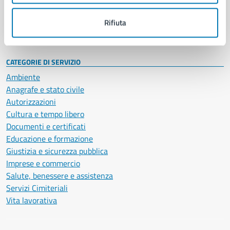
Personale amministrativo
Documenti e dati
Rifiuta
Intranet, posta aziendale e protocollo
CATEGORIE DI SERVIZIO
Ambiente
Anagrafe e stato civile
Autorizzazioni
Cultura e tempo libero
Documenti e certificati
Educazione e formazione
Giustizia e sicurezza pubblica
Imprese e commercio
Salute, benessere e assistenza
Servizi Cimiteriali
Vita lavorativa