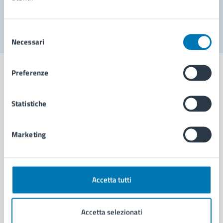
Segnala disservizio
Selezione
Necessari
del
consenso
Preferenze
Statistiche
Comune di Napoli
Marketing
AMMINISTRAZIONE
Aree amministrative
Organi di governo
Municipalità
Accetta tutti
Uffici
Enti e fondazioni
Accetta selezionati
Politici