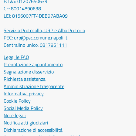
P. IVA: 01207650639
CF: 80014890638
LEI: 8156007FF4DEB97ABA09
Servizio Protocollo, URP e Albo Pretorio
PEC:
urp@pec.comune.napoli.it
Centralino unico:
0817951111
Leggi le FAQ
Prenotazione appuntamento
Segnalazione disservizio
Richiesta assistenza
Amministrazione trasparente
Informativa privacy
Cookie Policy
Social Media Policy
Note legali
Notifica atti giudiziari
Dichiarazione di accessibilità