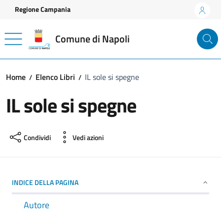
Vai ai contenuti
Vai al footer
Regione Campania
Comune di Napoli
Home
Elenco Libri
IL sole si spegne
IL sole si spegne
Condividi
Vedi azioni
INDICE DELLA PAGINA
Autore