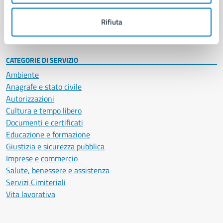
Personale amministrativo
Documenti e dati
Rifiuta
Intranet, posta aziendale e protocollo
CATEGORIE DI SERVIZIO
Ambiente
Anagrafe e stato civile
Autorizzazioni
Cultura e tempo libero
Documenti e certificati
Educazione e formazione
Giustizia e sicurezza pubblica
Imprese e commercio
Salute, benessere e assistenza
Servizi Cimiteriali
Vita lavorativa