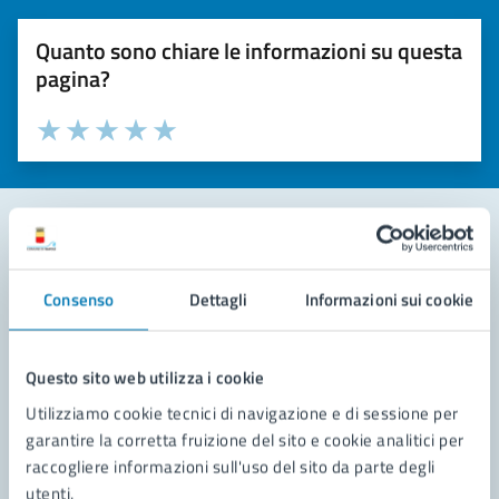
Quanto sono chiare le informazioni su questa
pagina?
Valuta la chiarezza delle informazioni (da 1 a 5 stelle)
Seleziona il numero di stelle per valutare la chiarezza delle i
Valuta 1 stelle su 5
Valuta 2 stelle su 5
Valuta 3 stelle su 5
Valuta 4 stelle su 5
Valuta 5 stelle su 5
Contatta il comune
Consenso
Dettagli
Informazioni sui cookie
Leggi le domande frequenti
Richiedi assistenza
Questo sito web utilizza i cookie
Utilizziamo cookie tecnici di navigazione e di sessione per
Prenota appuntamento
garantire la corretta fruizione del sito e cookie analitici per
raccogliere informazioni sull'uso del sito da parte degli
Problemi in città
utenti.