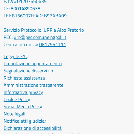
P. IVA: 01207650639
CF: 80014890638
LEI: 8156007FF4DEB97ABA09
Servizio Protocollo, URP e Albo Pretorio
PEC:
urp@pec.comune.napoli.it
Centralino unico:
0817951111
Leggi le FAQ
Prenotazione appuntamento
Segnalazione disservizio
Richiesta assistenza
Amministrazione trasparente
Informativa privacy
Cookie Policy
Social Media Policy
Note legali
Notifica atti giudiziari
Dichiarazione di accessibilità