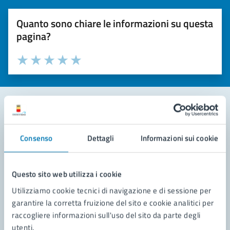
Quanto sono chiare le informazioni su questa
pagina?
Valuta la chiarezza delle informazioni (da 1 a 5 stelle)
Seleziona il numero di stelle per valutare la chiarezza delle i
Valuta 1 stelle su 5
Valuta 2 stelle su 5
Valuta 3 stelle su 5
Valuta 4 stelle su 5
Valuta 5 stelle su 5
Contatta il comune
Consenso
Dettagli
Informazioni sui cookie
Leggi le domande frequenti
Richiedi assistenza
Questo sito web utilizza i cookie
Utilizziamo cookie tecnici di navigazione e di sessione per
Prenota appuntamento
garantire la corretta fruizione del sito e cookie analitici per
raccogliere informazioni sull'uso del sito da parte degli
Problemi in città
utenti.