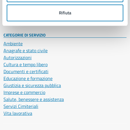
Personale amministrativo
Documenti e dati
Rifiuta
Intranet, posta aziendale e protocollo
CATEGORIE DI SERVIZIO
Ambiente
Anagrafe e stato civile
Autorizzazioni
Cultura e tempo libero
Documenti e certificati
Educazione e formazione
Giustizia e sicurezza pubblica
Imprese e commercio
Salute, benessere e assistenza
Servizi Cimiteriali
Vita lavorativa