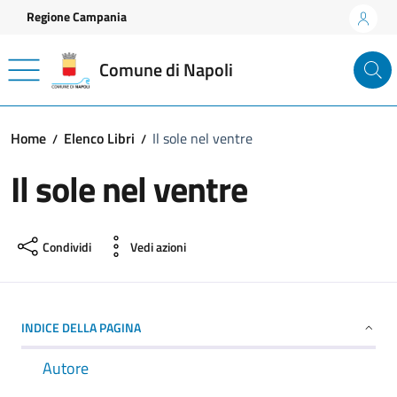
Vai ai contenuti
Vai al footer
Regione Campania
Comune di Napoli
Home
Elenco Libri
Il sole nel ventre
Il sole nel ventre
Condividi
Vedi azioni
INDICE DELLA PAGINA
Autore