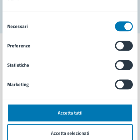
Segnala disservizio
Selezione
Necessari
del
consenso
Preferenze
Statistiche
Comune di Napoli
Marketing
AMMINISTRAZIONE
Aree amministrative
Organi di governo
Municipalità
Accetta tutti
Uffici
Enti e fondazioni
Accetta selezionati
Politici