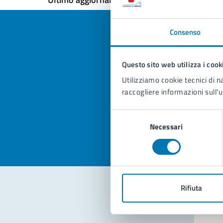
Consenso
Questo sito web utilizza i cook
Quan
Utilizziamo cookie tecnici di n
pagi
raccogliere informazioni sull'u
Valuta la
Selezi
Selezione
Valuta 
Val
Necessari
del
consenso
Rifiuta
Con