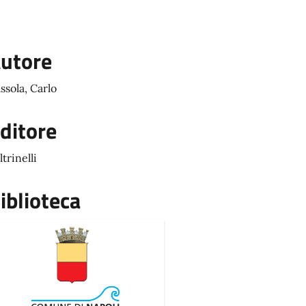
utore
ssola, Carlo
ditore
ltrinelli
iblioteca