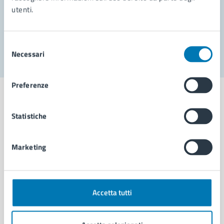
utenti.
Problemi in città
Segnala disservizio
Selezione
Necessari
del
consenso
Preferenze
Statistiche
Comune di Napoli
Marketing
AMMINISTRAZIONE
Aree amministrative
Organi di governo
Accetta tutti
Municipalità
Uffici