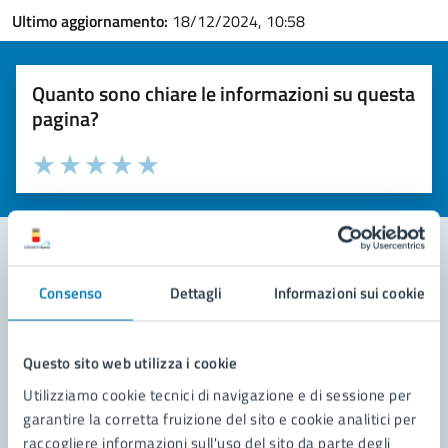
Ultimo aggiornamento:
18/12/2024, 10:58
Quanto sono chiare le informazioni su questa
pagina?
Valuta la chiarezza delle informazioni (da 1 a 5 stelle)
Seleziona il numero di stelle per valutare la chiarezza delle i
Valuta 1 stelle su 5
Valuta 2 stelle su 5
Valuta 3 stelle su 5
Valuta 4 stelle su 5
Valuta 5 stelle su 5
Consenso
Dettagli
Informazioni sui cookie
Contatta il comune
Leggi le domande frequenti
Questo sito web utilizza i cookie
Richiedi assistenza
Utilizziamo cookie tecnici di navigazione e di sessione per
garantire la corretta fruizione del sito e cookie analitici per
Prenota appuntamento
raccogliere informazioni sull'uso del sito da parte degli