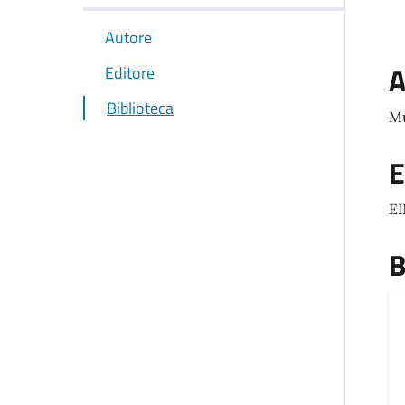
Autore
A
Editore
Biblioteca
Mu
E
E
B