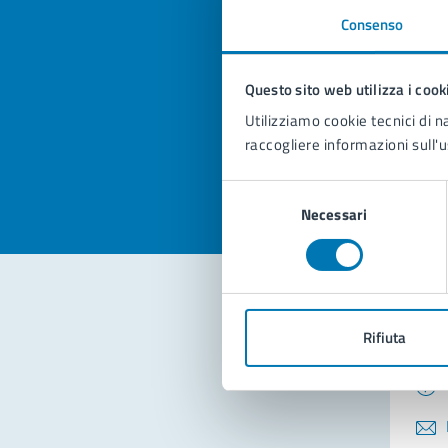
Consenso
Quan
pagi
Questo sito web utilizza i cook
Utilizziamo cookie tecnici di n
Valuta la
Selezi
raccogliere informazioni sull'u
Valuta 
Val
Selezione
Necessari
del
consenso
Con
Rifiuta