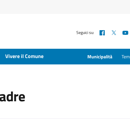
Facebook
X
Seguici su:
Vivere il Comune
Municipalità
Temp
madre