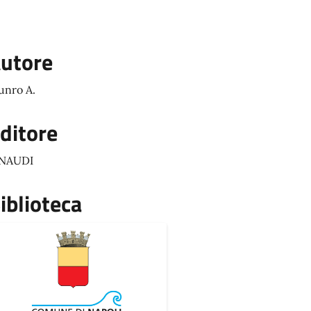
utore
nro A.
ditore
INAUDI
iblioteca