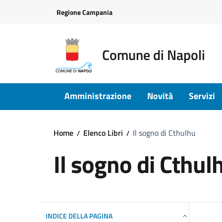
Vai ai contenuti
Vai al footer
Regione Campania
Comune di Napoli
Amministrazione
Novità
Servizi
Home
Elenco Libri
Il sogno di Cthulhu
Il sogno di Cthul
INDICE DELLA PAGINA