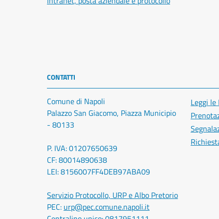
Intranet, posta aziendale e protocollo
CONTATTI
Comune di Napoli
Leggi le
Palazzo San Giacomo, Piazza Municipio
Prenota
- 80133
Segnalaz
Richiest
P. IVA: 01207650639
CF: 80014890638
LEI: 8156007FF4DEB97ABA09
Servizio Protocollo, URP e Albo Pretorio
PEC:
urp@pec.comune.napoli.it
Centralino unico:
0817951111