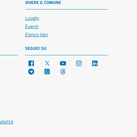
VIVERE IL COMUNE
Luoghi
Eventi
Elenco libri
SEGUICI SU
Facebook
X
YouTube
Instagram
LinkedIn
Telegram
WhatsApp
Threads
ibilità