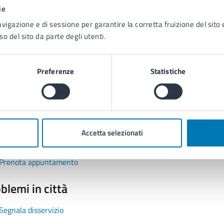
1 stelle su 5
uta 2 stelle su 5
Valuta 3 stelle su 5
Valuta 4 stelle su 5
Valuta 5 stelle su 5
ie
avigazione e di sessione per garantire la corretta fruizione del sito e
so del sito da parte degli utenti.
Preferenze
Statistiche
tatta il comune
Leggi le domande frequenti
Accetta selezionati
Richiedi assistenza
Prenota appuntamento
blemi in città
Segnala disservizio