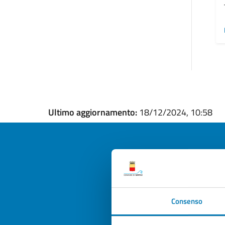
Ultimo aggiornamento:
18/12/2024, 10:58
Quan
pagi
Consenso
Valuta la
Selezi