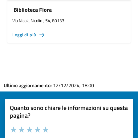
Biblioteca Flora
Via Nicola Nicolini, 54, 80133
Leggi di più
Ultimo aggiornamento:
12/12/2024, 18:00
Quanto sono chiare le informazioni su questa
pagina?
Valuta la chiarezza delle informazioni (da 1 a 5 stelle)
Seleziona il numero di stelle per valutare la chiarezza delle i
Valuta 1 stelle su 5
Valuta 2 stelle su 5
Valuta 3 stelle su 5
Valuta 4 stelle su 5
Valuta 5 stelle su 5