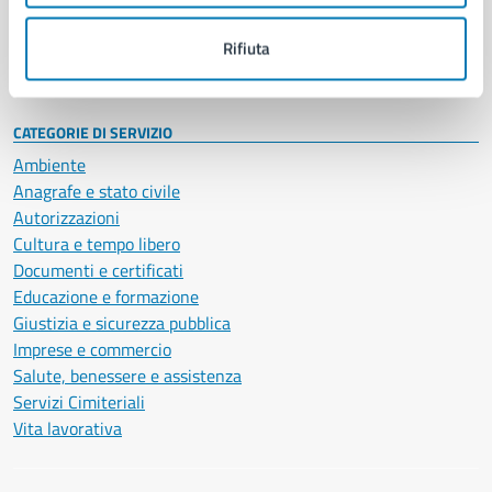
Personale amministrativo
Documenti e dati
Rifiuta
Intranet, posta aziendale e protocollo
CATEGORIE DI SERVIZIO
Ambiente
Anagrafe e stato civile
Autorizzazioni
Cultura e tempo libero
Documenti e certificati
Educazione e formazione
Giustizia e sicurezza pubblica
Imprese e commercio
Salute, benessere e assistenza
Servizi Cimiteriali
Vita lavorativa