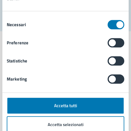
Segnala disservizio
Selezione
Necessari
del
consenso
Preferenze
Statistiche
Comune di Napoli
Marketing
AMMINISTRAZIONE
Aree amministrative
Organi di governo
Municipalità
Accetta tutti
Uffici
Enti e fondazioni
Accetta selezionati
Politici