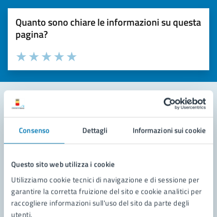
Quanto sono chiare le informazioni su questa
pagina?
Valuta la chiarezza delle informazioni (da 1 a 5 stelle)
Seleziona il numero di stelle per valutare la chiarezza delle i
Valuta 1 stelle su 5
Valuta 2 stelle su 5
Valuta 3 stelle su 5
Valuta 4 stelle su 5
Valuta 5 stelle su 5
Contatta il comune
Consenso
Dettagli
Informazioni sui cookie
Leggi le domande frequenti
Richiedi assistenza
Questo sito web utilizza i cookie
Utilizziamo cookie tecnici di navigazione e di sessione per
Prenota appuntamento
garantire la corretta fruizione del sito e cookie analitici per
raccogliere informazioni sull'uso del sito da parte degli
Problemi in città
utenti.