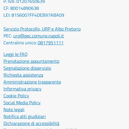
P. IVA: 01207650639
CF: 80014890638
LEI: 8156007FF4DEB97ABA09
Servizio Protocollo, URP e Albo Pretorio
PEC:
urp@pec.comune.napoli.it
Centralino unico:
0817951111
Leggi le FAQ
Prenotazione appuntamento
Segnalazione disservizio
Richiesta assistenza
Amministrazione trasparente
Informativa privacy
Cookie Policy
Social Media Policy
Note legali
Notifica atti giudiziari
Dichiarazione di accessibilità