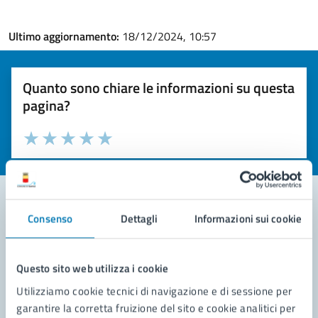
Ultimo aggiornamento:
18/12/2024, 10:57
Quanto sono chiare le informazioni su questa
pagina?
Valuta la chiarezza delle informazioni (da 1 a 5 stelle)
Seleziona il numero di stelle per valutare la chiarezza delle i
Valuta 1 stelle su 5
Valuta 2 stelle su 5
Valuta 3 stelle su 5
Valuta 4 stelle su 5
Valuta 5 stelle su 5
Consenso
Dettagli
Informazioni sui cookie
Contatta il comune
Leggi le domande frequenti
Questo sito web utilizza i cookie
Utilizziamo cookie tecnici di navigazione e di sessione per
Richiedi assistenza
garantire la corretta fruizione del sito e cookie analitici per