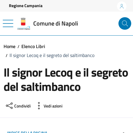
Vai ai contenuti
Vai al footer
Regione Campania
Comune di Napoli
Home
Elenco Libri
Il signor Lecoq e il segreto del saltimbanco
Il signor Lecoq e il segreto
del saltimbanco
Condividi
Vedi azioni
INDICE DELLA PAGINA