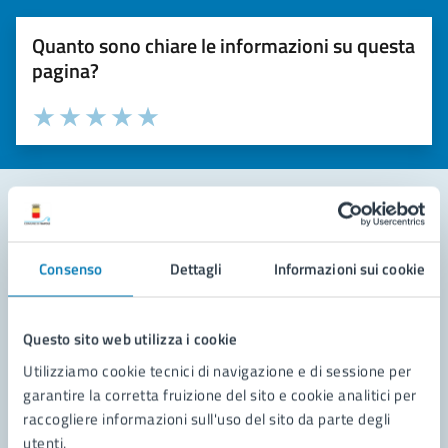
Quanto sono chiare le informazioni su questa
pagina?
Valuta la chiarezza delle informazioni (da 1 a 5 stelle)
Seleziona il numero di stelle per valutare la chiarezza delle i
Valuta 1 stelle su 5
Valuta 2 stelle su 5
Valuta 3 stelle su 5
Valuta 4 stelle su 5
Valuta 5 stelle su 5
Contatta il comune
Consenso
Dettagli
Informazioni sui cookie
Leggi le domande frequenti
Richiedi assistenza
Questo sito web utilizza i cookie
Utilizziamo cookie tecnici di navigazione e di sessione per
Prenota appuntamento
garantire la corretta fruizione del sito e cookie analitici per
raccogliere informazioni sull'uso del sito da parte degli
Problemi in città
utenti.