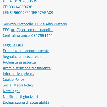
P. IVA: 01207650639
CF: 80014890638
LEI: 8156007FF4DEB97ABA09
Servizio Protocollo, URP e Albo Pretorio
PEC:
urp@pec.comune.napoli.it
Centralino unico:
0817951111
Leggi le FAQ
Prenotazione appuntamento
Segnalazione disservizio
Richiesta assistenza
Amministrazione trasparente
Informativa privacy
Cookie Policy
Social Media Policy
Note legali
Notifica atti giudiziari
Dichiarazione di accessibilità