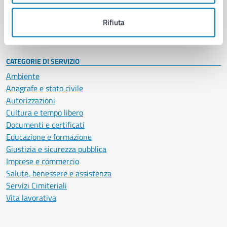
Personale amministrativo
Documenti e dati
Rifiuta
Intranet, posta aziendale e protocollo
CATEGORIE DI SERVIZIO
Ambiente
Anagrafe e stato civile
Autorizzazioni
Cultura e tempo libero
Documenti e certificati
Educazione e formazione
Giustizia e sicurezza pubblica
Imprese e commercio
Salute, benessere e assistenza
Servizi Cimiteriali
Vita lavorativa