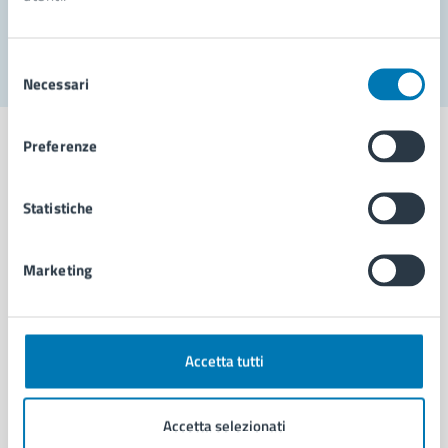
Segnala disservizio
Selezione
Necessari
del
consenso
Preferenze
Statistiche
Comune di Napoli
Marketing
AMMINISTRAZIONE
Aree amministrative
Organi di governo
Municipalità
Accetta tutti
Uffici
Enti e fondazioni
Accetta selezionati
Politici