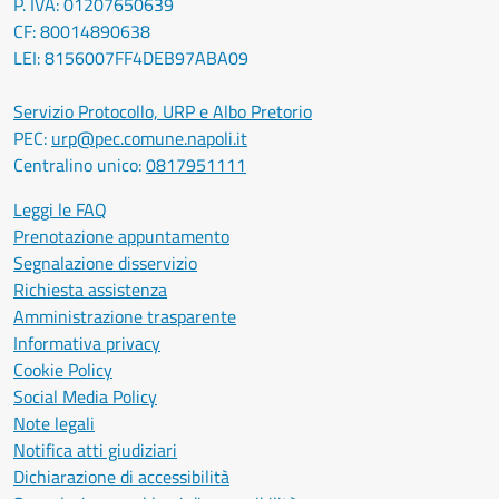
P. IVA: 01207650639
CF: 80014890638
LEI: 8156007FF4DEB97ABA09
Servizio Protocollo, URP e Albo Pretorio
PEC:
urp@pec.comune.napoli.it
Centralino unico:
0817951111
Leggi le FAQ
Prenotazione appuntamento
Segnalazione disservizio
Richiesta assistenza
Amministrazione trasparente
Informativa privacy
Cookie Policy
Social Media Policy
Note legali
Notifica atti giudiziari
Dichiarazione di accessibilità