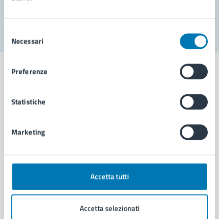
Segnala disservizio
Selezione
Necessari
del
consenso
Preferenze
Statistiche
Comune di Napoli
Marketing
AMMINISTRAZIONE
Aree amministrative
Organi di governo
Municipalità
Accetta tutti
Uffici
Enti e fondazioni
Accetta selezionati
Politici