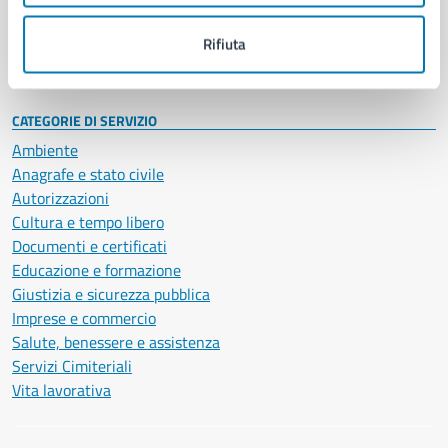
Personale amministrativo
Documenti e dati
Rifiuta
Intranet, posta aziendale e protocollo
CATEGORIE DI SERVIZIO
Ambiente
Anagrafe e stato civile
Autorizzazioni
Cultura e tempo libero
Documenti e certificati
Educazione e formazione
Giustizia e sicurezza pubblica
Imprese e commercio
Salute, benessere e assistenza
Servizi Cimiteriali
Vita lavorativa