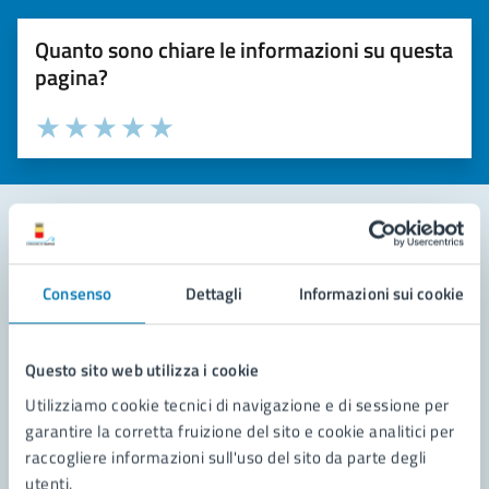
Quanto sono chiare le informazioni su questa
pagina?
Valuta la chiarezza delle informazioni (da 1 a 5 stelle)
Seleziona il numero di stelle per valutare la chiarezza delle i
Valuta 1 stelle su 5
Valuta 2 stelle su 5
Valuta 3 stelle su 5
Valuta 4 stelle su 5
Valuta 5 stelle su 5
Contatta il comune
Consenso
Dettagli
Informazioni sui cookie
Leggi le domande frequenti
Richiedi assistenza
Questo sito web utilizza i cookie
Utilizziamo cookie tecnici di navigazione e di sessione per
Prenota appuntamento
garantire la corretta fruizione del sito e cookie analitici per
raccogliere informazioni sull'uso del sito da parte degli
Problemi in città
utenti.