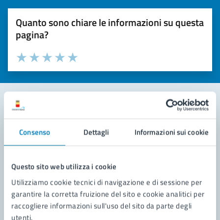
Quanto sono chiare le informazioni su questa
pagina?
Valuta la chiarezza delle informazioni (da 1 a 5 stelle)
Seleziona il numero di stelle per valutare la chiarezza delle i
Valuta 1 stelle su 5
Valuta 2 stelle su 5
Valuta 3 stelle su 5
Valuta 4 stelle su 5
Valuta 5 stelle su 5
Contatta il comune
Consenso
Dettagli
Informazioni sui cookie
Leggi le domande frequenti
Richiedi assistenza
Questo sito web utilizza i cookie
Utilizziamo cookie tecnici di navigazione e di sessione per
Prenota appuntamento
garantire la corretta fruizione del sito e cookie analitici per
raccogliere informazioni sull'uso del sito da parte degli
Problemi in città
utenti.