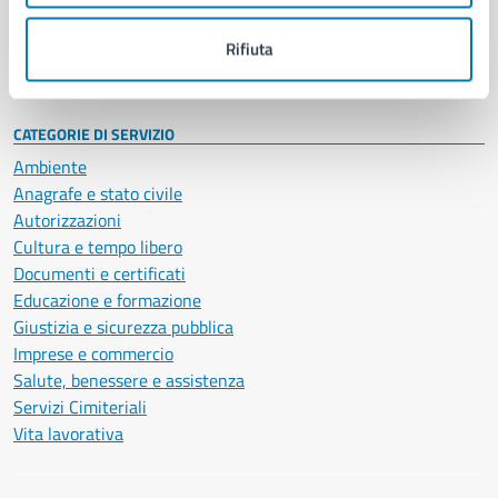
Personale amministrativo
Documenti e dati
Rifiuta
Intranet, posta aziendale e protocollo
CATEGORIE DI SERVIZIO
Ambiente
Anagrafe e stato civile
Autorizzazioni
Cultura e tempo libero
Documenti e certificati
Educazione e formazione
Giustizia e sicurezza pubblica
Imprese e commercio
Salute, benessere e assistenza
Servizi Cimiteriali
Vita lavorativa