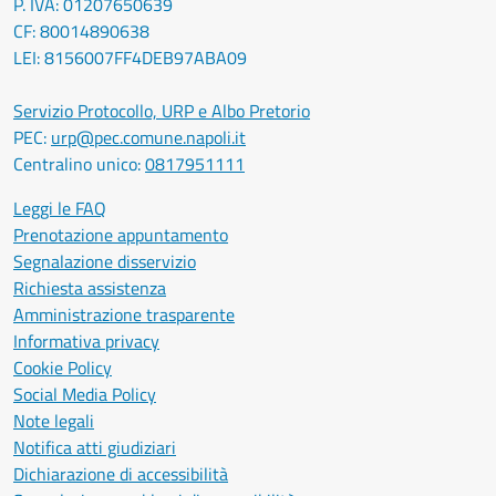
P. IVA: 01207650639
CF: 80014890638
LEI: 8156007FF4DEB97ABA09
Servizio Protocollo, URP e Albo Pretorio
PEC:
urp@pec.comune.napoli.it
Centralino unico:
0817951111
Leggi le FAQ
Prenotazione appuntamento
Segnalazione disservizio
Richiesta assistenza
Amministrazione trasparente
Informativa privacy
Cookie Policy
Social Media Policy
Note legali
Notifica atti giudiziari
Dichiarazione di accessibilità