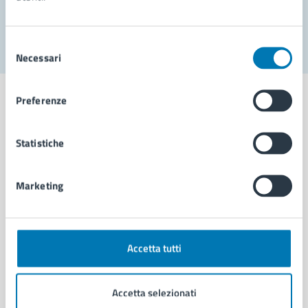
Segnala disservizio
Selezione
Necessari
del
consenso
Preferenze
Statistiche
Comune di Napoli
Marketing
AMMINISTRAZIONE
Aree amministrative
Organi di governo
Municipalità
Accetta tutti
Uffici
Enti e fondazioni
Accetta selezionati
Politici