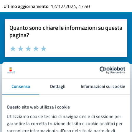
Ultimo aggiornamento:
12/12/2024, 17:50
Quanto sono chiare le informazioni su questa
pagina?
Valuta la chiarezza delle informazioni (da 1 a 5 stelle)
Seleziona il numero di stelle per valutare la chiarezza delle i
Valuta 1 stelle su 5
Valuta 2 stelle su 5
Valuta 3 stelle su 5
Valuta 4 stelle su 5
Valuta 5 stelle su 5
Consenso
Dettagli
Informazioni sui cookie
Contatta il comune
Leggi le domande frequenti
Questo sito web utilizza i cookie
Richiedi assistenza
Utilizziamo cookie tecnici di navigazione e di sessione per
garantire la corretta fruizione del sito e cookie analitici per
Prenota appuntamento
raccogliere informazioni sull'uso del sito da parte degli