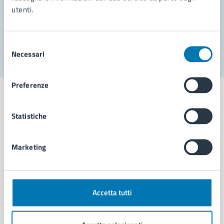
utenti.
Problemi in città
Segnala disservizio
Selezione
Necessari
del
consenso
Preferenze
Statistiche
Comune di Napoli
Marketing
AMMINISTRAZIONE
Aree amministrative
Organi di governo
Accetta tutti
Municipalità
Uffici