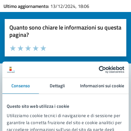
Ultimo aggiornamento:
13/12/2024, 18:06
Quanto sono chiare le informazioni su questa
pagina?
Valuta la chiarezza delle informazioni (da 1 a 5 stelle)
Seleziona il numero di stelle per valutare la chiarezza delle i
Valuta 1 stelle su 5
Valuta 2 stelle su 5
Valuta 3 stelle su 5
Valuta 4 stelle su 5
Valuta 5 stelle su 5
Consenso
Dettagli
Informazioni sui cookie
Contatta il comune
Leggi le domande frequenti
Questo sito web utilizza i cookie
Richiedi assistenza
Utilizziamo cookie tecnici di navigazione e di sessione per
garantire la corretta fruizione del sito e cookie analitici per
Prenota appuntamento
raccogliere informazioni sull'uso del sito da parte degli