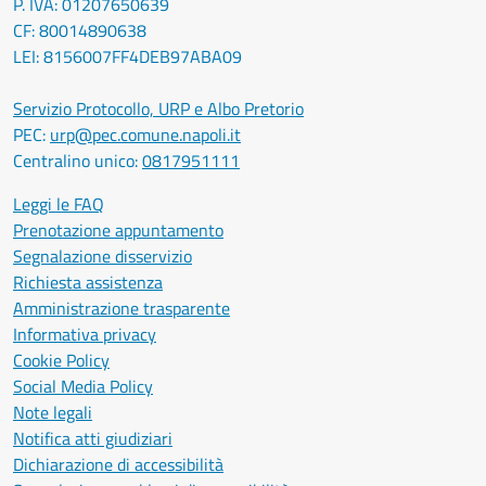
P. IVA: 01207650639
CF: 80014890638
LEI: 8156007FF4DEB97ABA09
Servizio Protocollo, URP e Albo Pretorio
PEC:
urp@pec.comune.napoli.it
Centralino unico:
0817951111
Leggi le FAQ
Prenotazione appuntamento
Segnalazione disservizio
Richiesta assistenza
Amministrazione trasparente
Informativa privacy
Cookie Policy
Social Media Policy
Note legali
Notifica atti giudiziari
Dichiarazione di accessibilità