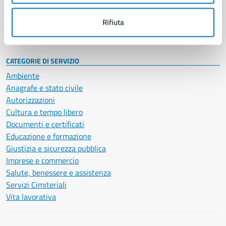
Personale amministrativo
Documenti e dati
Rifiuta
Intranet, posta aziendale e protocollo
CATEGORIE DI SERVIZIO
Ambiente
Anagrafe e stato civile
Autorizzazioni
Cultura e tempo libero
Documenti e certificati
Educazione e formazione
Giustizia e sicurezza pubblica
Imprese e commercio
Salute, benessere e assistenza
Servizi Cimiteriali
Vita lavorativa