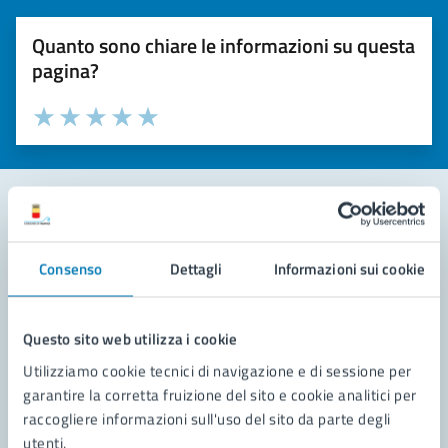
Quanto sono chiare le informazioni su questa
pagina?
Valuta la chiarezza delle informazioni (da 1 a 5 stelle)
Seleziona il numero di stelle per valutare la chiarezza delle i
Valuta 1 stelle su 5
Valuta 2 stelle su 5
Valuta 3 stelle su 5
Valuta 4 stelle su 5
Valuta 5 stelle su 5
Contatta il comune
Consenso
Dettagli
Informazioni sui cookie
Leggi le domande frequenti
Richiedi assistenza
Questo sito web utilizza i cookie
Utilizziamo cookie tecnici di navigazione e di sessione per
Prenota appuntamento
garantire la corretta fruizione del sito e cookie analitici per
raccogliere informazioni sull'uso del sito da parte degli
Problemi in città
utenti.