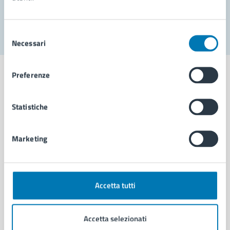
Segnala disservizio
Selezione
Necessari
del
consenso
Preferenze
Statistiche
Comune di Napoli
Marketing
AMMINISTRAZIONE
Aree amministrative
Organi di governo
Municipalità
Accetta tutti
Uffici
Enti e fondazioni
Accetta selezionati
Politici