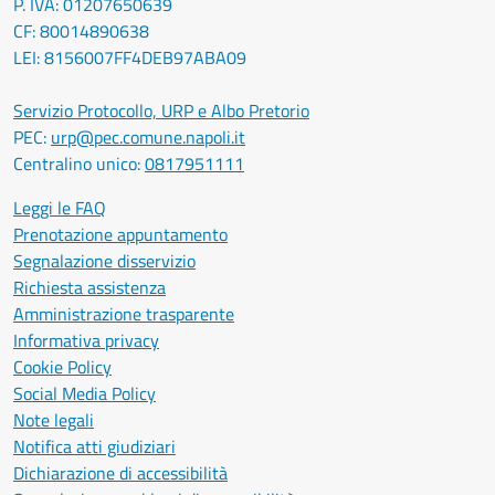
P. IVA: 01207650639
CF: 80014890638
LEI: 8156007FF4DEB97ABA09
Servizio Protocollo, URP e Albo Pretorio
PEC:
urp@pec.comune.napoli.it
Centralino unico:
0817951111
Leggi le FAQ
Prenotazione appuntamento
Segnalazione disservizio
Richiesta assistenza
Amministrazione trasparente
Informativa privacy
Cookie Policy
Social Media Policy
Note legali
Notifica atti giudiziari
Dichiarazione di accessibilità