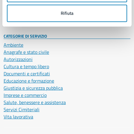
Personale amministrativo
Documenti e dati
Rifiuta
Intranet, posta aziendale e protocollo
CATEGORIE DI SERVIZIO
Ambiente
Anagrafe e stato civile
Autorizzazioni
Cultura e tempo libero
Documenti e certificati
Educazione e formazione
Giustizia e sicurezza pubblica
Imprese e commercio
Salute, benessere e assistenza
Servizi Cimiteriali
Vita lavorativa