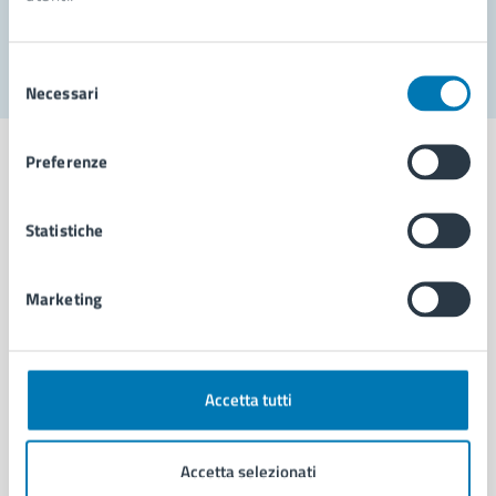
Segnala disservizio
Selezione
Necessari
del
consenso
Preferenze
Statistiche
Comune di Napoli
Marketing
AMMINISTRAZIONE
Aree amministrative
Organi di governo
Municipalità
Accetta tutti
Uffici
Enti e fondazioni
Accetta selezionati
Politici