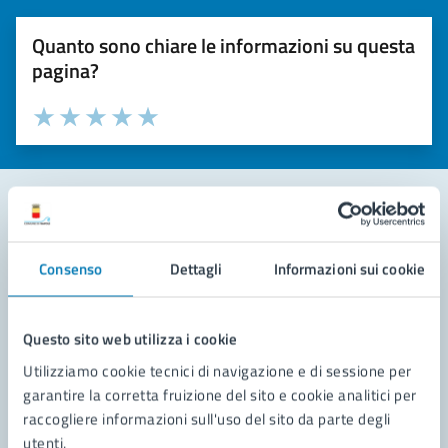
Quanto sono chiare le informazioni su questa
pagina?
Valuta la chiarezza delle informazioni (da 1 a 5 stelle)
Seleziona il numero di stelle per valutare la chiarezza delle i
Valuta 1 stelle su 5
Valuta 2 stelle su 5
Valuta 3 stelle su 5
Valuta 4 stelle su 5
Valuta 5 stelle su 5
Contatta il comune
Consenso
Dettagli
Informazioni sui cookie
Leggi le domande frequenti
Richiedi assistenza
Questo sito web utilizza i cookie
Utilizziamo cookie tecnici di navigazione e di sessione per
Prenota appuntamento
garantire la corretta fruizione del sito e cookie analitici per
raccogliere informazioni sull'uso del sito da parte degli
Problemi in città
utenti.