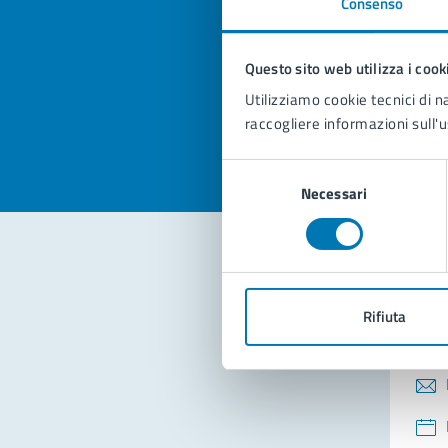
Consenso
Quan
pagi
Questo sito web utilizza i cook
Valuta la
Selezi
Utilizziamo cookie tecnici di n
Valuta 
Val
raccogliere informazioni sull'u
Selezione
Necessari
del
consenso
Con
Rifiuta