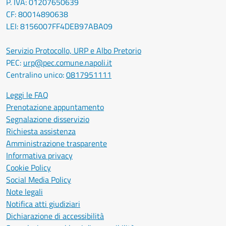
P. IVA: 01207650639
CF: 80014890638
LEI: 8156007FF4DEB97ABA09
Servizio Protocollo, URP e Albo Pretorio
PEC:
urp@pec.comune.napoli.it
Centralino unico:
0817951111
Leggi le FAQ
Prenotazione appuntamento
Segnalazione disservizio
Richiesta assistenza
Amministrazione trasparente
Informativa privacy
Cookie Policy
Social Media Policy
Note legali
Notifica atti giudiziari
Dichiarazione di accessibilità