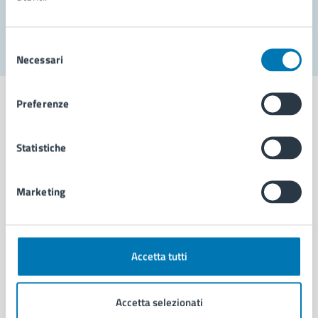
Segnala disservizio
Selezione
Necessari
del
consenso
Preferenze
Statistiche
Comune di Napoli
Marketing
AMMINISTRAZIONE
Aree amministrative
Organi di governo
Municipalità
Accetta tutti
Uffici
Enti e fondazioni
Accetta selezionati
Politici