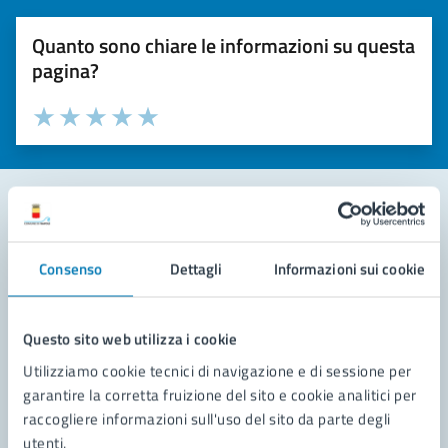
Quanto sono chiare le informazioni su questa
pagina?
Valuta la chiarezza delle informazioni (da 1 a 5 stelle)
Seleziona il numero di stelle per valutare la chiarezza delle i
Valuta 1 stelle su 5
Valuta 2 stelle su 5
Valuta 3 stelle su 5
Valuta 4 stelle su 5
Valuta 5 stelle su 5
Contatta il comune
Consenso
Dettagli
Informazioni sui cookie
Leggi le domande frequenti
Richiedi assistenza
Questo sito web utilizza i cookie
Utilizziamo cookie tecnici di navigazione e di sessione per
Prenota appuntamento
garantire la corretta fruizione del sito e cookie analitici per
raccogliere informazioni sull'uso del sito da parte degli
Problemi in città
utenti.