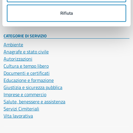
Personale amministrativo
Documenti e dati
Rifiuta
Intranet, posta aziendale e protocollo
CATEGORIE DI SERVIZIO
Ambiente
Anagrafe e stato civile
Autorizzazioni
Cultura e tempo libero
Documenti e certificati
Educazione e formazione
Giustizia e sicurezza pubblica
Imprese e commercio
Salute, benessere e assistenza
Servizi Cimiteriali
Vita lavorativa