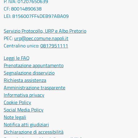
P. IVA: 01207650639
CF: 80014890638
LEI: 8156007FF4DEB97ABA09
Servizio Protocollo, URP e Albo Pretorio
PEC:
urp@pec.comune.napoli.it
Centralino unico:
0817951111
Leggi le FAQ
Prenotazione appuntamento
Segnalazione disservizio
Richiesta assistenza
Amministrazione trasparente
Informativa privacy
Cookie Policy
Social Media Policy
Note legali
Notifica atti giudiziari
Dichiarazione di accessibilità