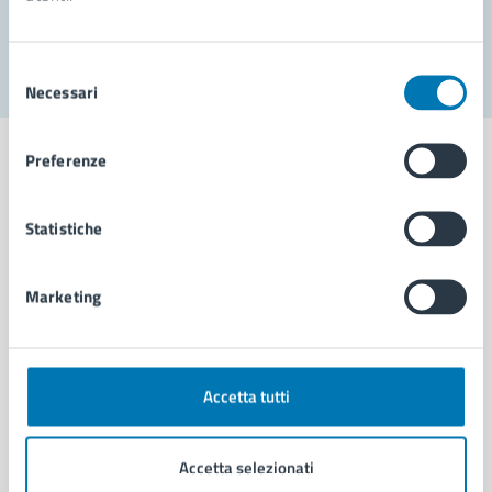
Segnala disservizio
Selezione
Necessari
del
consenso
Preferenze
Statistiche
Comune di Napoli
Marketing
AMMINISTRAZIONE
Aree amministrative
Organi di governo
Municipalità
Accetta tutti
Uffici
Enti e fondazioni
Accetta selezionati
Politici