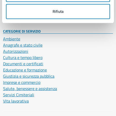
Personale amministrativo
Documenti e dati
Rifiuta
Intranet, posta aziendale e protocollo
CATEGORIE DI SERVIZIO
Ambiente
Anagrafe e stato civile
Autorizzazioni
Cultura e tempo libero
Documenti e certificati
Educazione e formazione
Giustizia e sicurezza pubblica
Imprese e commercio
Salute, benessere e assistenza
Servizi Cimiteriali
Vita lavorativa