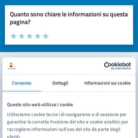
Quanto sono chiare le informazioni su questa
pagina?
Valuta la chiarezza delle informazioni (da 1 a 5 stelle)
Seleziona il numero di stelle per valutare la chiarezza delle i
Valuta 1 stelle su 5
Valuta 2 stelle su 5
Valuta 3 stelle su 5
Valuta 4 stelle su 5
Valuta 5 stelle su 5
Contatta il comune
Consenso
Dettagli
Informazioni sui cookie
Leggi le domande frequenti
Richiedi assistenza
Questo sito web utilizza i cookie
Utilizziamo cookie tecnici di navigazione e di sessione per
Prenota appuntamento
garantire la corretta fruizione del sito e cookie analitici per
raccogliere informazioni sull'uso del sito da parte degli
Problemi in città
utenti.