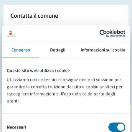
Contatta il comune
Leggi le domande frequenti
Richiedi assistenza
Consenso
Dettagli
Informazioni sui cookie
Prenota appuntamento
Problemi in città
Questo sito web utilizza i cookie
Segnala disservizio
Utilizziamo cookie tecnici di navigazione e di sessione per
garantire la corretta fruizione del sito e cookie analitici per
raccogliere informazioni sull'uso del sito da parte degli
utenti.
Selezione
Necessari
del