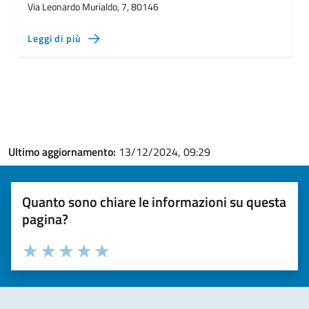
Via Leonardo Murialdo, 7, 80146
Leggi di più
Ultimo aggiornamento:
13/12/2024, 09:29
Quanto sono chiare le informazioni su questa
pagina?
Valuta la chiarezza delle informazioni (da 1 a 5 stelle)
Seleziona il numero di stelle per valutare la chiarezza delle i
Valuta 1 stelle su 5
Valuta 2 stelle su 5
Valuta 3 stelle su 5
Valuta 4 stelle su 5
Valuta 5 stelle su 5