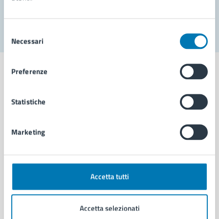
Segnala disservizio
Selezione
Necessari
del
consenso
Preferenze
Statistiche
Comune di Napoli
Marketing
AMMINISTRAZIONE
Aree amministrative
Organi di governo
Municipalità
Accetta tutti
Uffici
Enti e fondazioni
Accetta selezionati
Politici