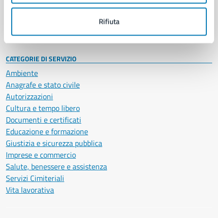
Personale amministrativo
Documenti e dati
Rifiuta
Intranet, posta aziendale e protocollo
CATEGORIE DI SERVIZIO
Ambiente
Anagrafe e stato civile
Autorizzazioni
Cultura e tempo libero
Documenti e certificati
Educazione e formazione
Giustizia e sicurezza pubblica
Imprese e commercio
Salute, benessere e assistenza
Servizi Cimiteriali
Vita lavorativa