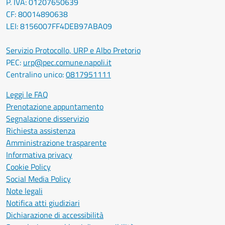
P. IVA: 01207650639
CF: 80014890638
LEI: 8156007FF4DEB97ABA09
Servizio Protocollo, URP e Albo Pretorio
PEC:
urp@pec.comune.napoli.it
Centralino unico:
0817951111
Leggi le FAQ
Prenotazione appuntamento
Segnalazione disservizio
Richiesta assistenza
Amministrazione trasparente
Informativa privacy
Cookie Policy
Social Media Policy
Note legali
Notifica atti giudiziari
Dichiarazione di accessibilità