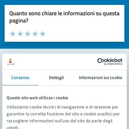
Quanto sono chiare le informazioni su questa
pagina?
Valuta la chiarezza delle informazioni (da 1 a 5 stelle)
Seleziona il numero di stelle per valutare la chiarezza delle i
Valuta 1 stelle su 5
Valuta 2 stelle su 5
Valuta 3 stelle su 5
Valuta 4 stelle su 5
Valuta 5 stelle su 5
Contatta il comune
Consenso
Dettagli
Informazioni sui cookie
Leggi le domande frequenti
Richiedi assistenza
Questo sito web utilizza i cookie
Utilizziamo cookie tecnici di navigazione e di sessione per
Prenota appuntamento
garantire la corretta fruizione del sito e cookie analitici per
raccogliere informazioni sull'uso del sito da parte degli
Problemi in città
utenti.