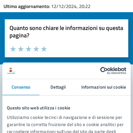
Ultimo aggiornamento:
12/12/2024, 20:22
Quanto sono chiare le informazioni su questa
pagina?
Valuta la chiarezza delle informazioni (da 1 a 5 stelle)
Seleziona il numero di stelle per valutare la chiarezza delle i
Valuta 1 stelle su 5
Valuta 2 stelle su 5
Valuta 3 stelle su 5
Valuta 4 stelle su 5
Valuta 5 stelle su 5
Consenso
Dettagli
Informazioni sui cookie
Contatta il comune
Leggi le domande frequenti
Questo sito web utilizza i cookie
Richiedi assistenza
Utilizziamo cookie tecnici di navigazione e di sessione per
garantire la corretta fruizione del sito e cookie analitici per
Prenota appuntamento
raccogliere informazioni sull'uso del sito da parte degli