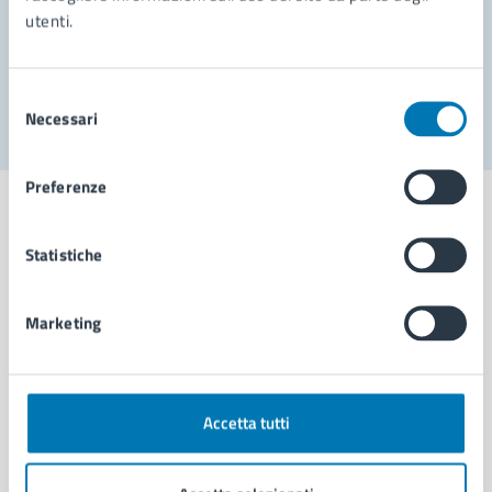
utenti.
Problemi in città
Segnala disservizio
Selezione
Necessari
del
consenso
Preferenze
Statistiche
Comune di Napoli
Marketing
AMMINISTRAZIONE
Aree amministrative
Organi di governo
Accetta tutti
Municipalità
Uffici